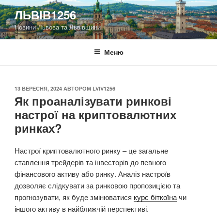
Перейти
ЛЬВІВ1256
до
Новини Львова та Львівщини
вмісту
Меню
ОПУБЛІКОВАНО
13 ВЕРЕСНЯ, 2024
АВТОРОМ
LVIV1256
Як проаналізувати ринкові
настрої на криптовалютних
ринках?
Настрої криптовалютного ринку – це загальне
ставлення трейдерів та інвесторів до певного
фінансового активу або ринку. Аналіз настроїв
дозволяє слідкувати за ринковою пропозицією та
прогнозувати, як буде змінюватися
курс біткоїна
чи
іншого активу в найближчій перспективі.