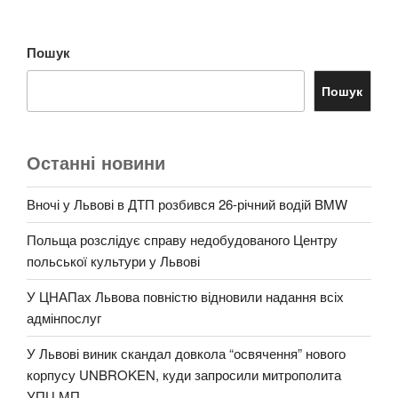
Пошук
Пошук
Останні новини
Вночі у Львові в ДТП розбився 26-річний водій BMW
Польща розслідує справу недобудованого Центру
польської культури у Львові
У ЦНАПах Львова повністю відновили надання всіх
адмінпослуг
У Львові виник скандал довкола “освячення” нового
корпусу UNBROKEN, куди запросили митрополита
УПЦ МП