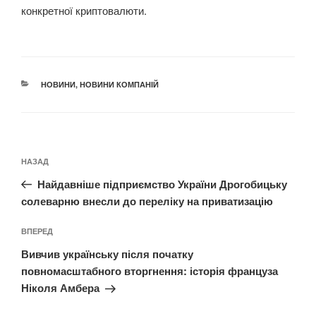
конкретної криптовалюти.
КАТЕГОРІЇ
НОВИНИ
,
НОВИНИ КОМПАНІЙ
Навігація
Попередній
НАЗАД
записів
запис:
Найдавніше підприємство України Дрогобицьку
солеварню внесли до переліку на приватизацію
Наступний
ВПЕРЕД
запис
Вивчив українську після початку
повномасштабного вторгнення: історія француза
Ніколя Амбера