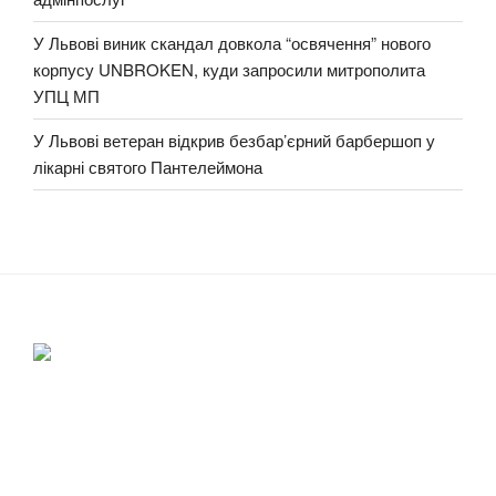
У Львові виник скандал довкола “освячення” нового
корпусу UNBROKEN, куди запросили митрополита
УПЦ МП
У Львові ветеран відкрив безбар’єрний барбершоп у
лікарні святого Пантелеймона