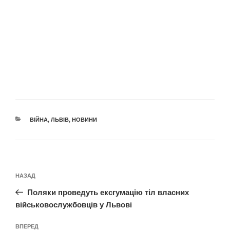
КАТЕГОРІЇ
ВІЙНА
,
ЛЬВІВ
,
НОВИНИ
Навігація
Попередній
НАЗАД
записів
запис:
Поляки проведуть ексгумацію тіл власних
військовослужбовців у Львові
Наступний
ВПЕРЕД