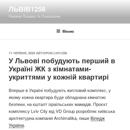
Перейти
ЛЬВІВ1256
до
Новини Львова та Львівщини
вмісту
Меню
ОПУБЛІКОВАНО
11 ЧЕРВНЯ, 2025
АВТОРОМ
LVIV1256
У Львові побудують перший в
Україні ЖК з кімнатами-
укриттями у кожній квартирі
Вперше в Україні побудують житловий комплекс, у
якому кожна квартира буде обладнана кімнатою
безпеки, на кшталт ізраїльських мамадів. Проєкт
комплексу Lviv City від VD Group розробляє київська
архітектурна компанія Archimatika, пише
Віледж
Україна
.