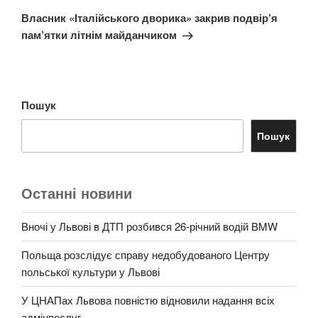
запис
Власник «Італійського дворика» закрив подвір’я
пам’ятки літнім майданчиком
Пошук
Пошук
Останні новини
Вночі у Львові в ДТП розбився 26-річний водій BMW
Польща розслідує справу недобудованого Центру
польської культури у Львові
У ЦНАПах Львова повністю відновили надання всіх
адмінпослуг