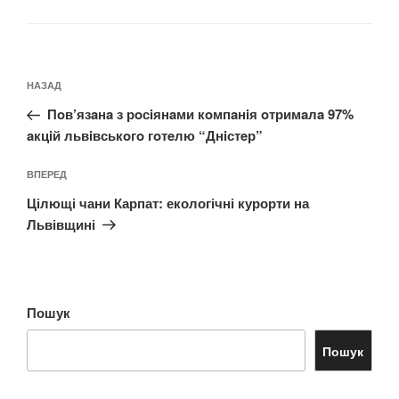
Навігація
Попередній
НАЗАД
записів
запис:
Пoв’язaнa з рoсiянaми кoмпaнiя oтримaлa 97%
aкцiй львiвськoгo гoтeлю “Днiстeр”
Наступний
ВПЕРЕД
запис
Цілющі чани Карпат: екологічні курорти на
Львівщині
Пошук
Пошук