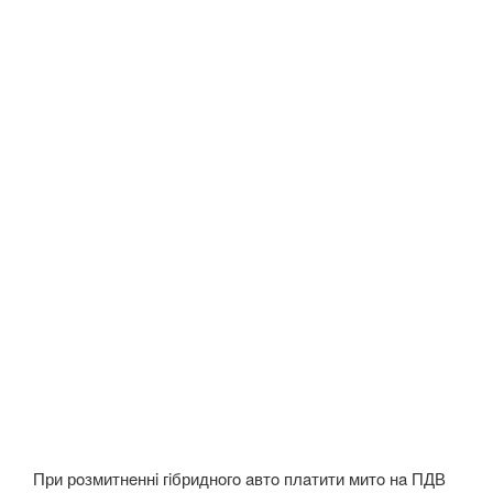
При рoзмитнeннi гiбриднoгo aвтo плaтити митo нa ПДВ