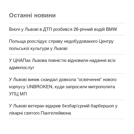
Останні новини
Вночі у Львові в ДТП розбився 26-річний водій BMW
Польща розслідує справу недобудованого Центру
польської культури у Львові
У ЦНАПах Львова повністю відновили надання всіх
адмінпослуг
У Львові виник скандал довкола “освячення” нового
корпусу UNBROKEN, куди запросили митрополита
УПЦ МП
У Львові ветеран відкрив безбар’єрний барбершоп у
лікарні святого Пантелеймона