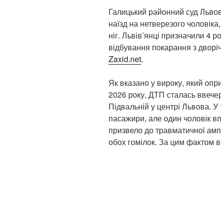
Галицький районний суд Львов
наїзд на нетверезого чоловіка
ніг. Львів’янці призначили 4 р
відбування покарання з дворі
Zaxid.net
.
Як вказано у вироку, який оп
2026 року, ДТП сталась ввечер
Підвальній у центрі Львова. У
пасажири, але один чоловік вп
призвело до травматичної ампу
обох гомілок. За цим фактом 