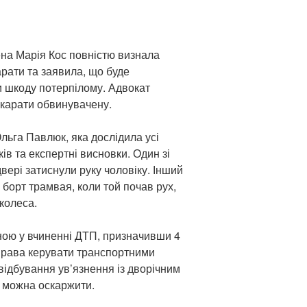
на Марія Кос повністю визнала
арати та заявила, що буде
 шкоду потерпілому. Адвокат
 карати обвинувачену.
льга Павлюк, яка дослідила усі
ків та експертні висновки. Один зі
двері затиснули руку чоловіку. Інший
 борт трамвая, коли той почав рух,
 колеса.
ною у вчиненні ДТП, призначивши 4
права керувати транспортними
 відбування ув’язнення із дворічним
 можна оскаржити.