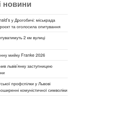
і новини
ld’s у Дрогобичі: міськрада
роєкт та оголосила опитування
туватимуть 2 км вулиці
онну мийку Franke 2026
чив львів’янку заступницею
они
ської профспілки у Львові
поширенні комуністичної символіки