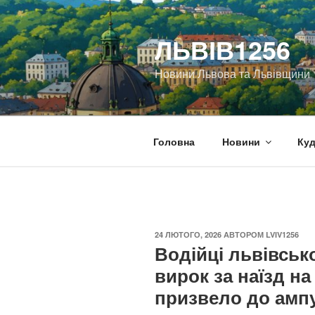
Перейти
до
ЛЬВІВ1256
вмісту
Новини Львова та Львівщини
Головна
Новини
Куд
ОПУБЛІКОВАНО
24 ЛЮТОГО, 2026
АВТОРОМ
LVIV1256
Водійці львівськ
вирок за наїзд на
призвело до ампут