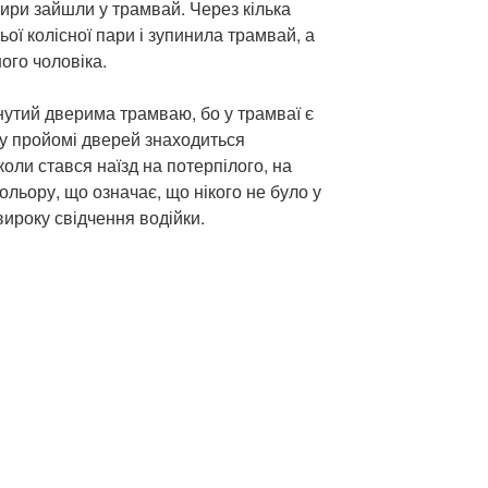
ири зайшли у трамвай. Через кілька
ьої колісної пари і зупинила трамвай, а
ого чоловіка.
нутий дверима трамваю, бо у трамваї є
 у пройомі дверей знаходиться
коли стався наїзд на потерпілого, на
ольору, що означає, що нікого не було у
вироку свідчення водійки.