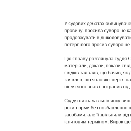
У судових дебатах обвинуваче
провину, просила суворо не к
продовжувати відшкодовувати
потерпілого просив суворо не
Цю справу розглянула суддя О
матеріали, докази, покази свід
свідків заявляв, що бачив, як 
заявляв, що чоловік сперся на
після чого впав і потрапив під
Суддя визнала львів’янку вин
роки тюрми без позбавлення 
засобами, але її звільнили від
іспитовим терміном. Вирок ще