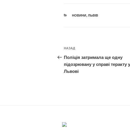
КАТЕГОРІЇ
НОВИНИ
,
ЛЬВІВ
Навігація
Попередній
НАЗАД
записів
запис:
Поліція затримала ще одну
підозрювану у справі теракту 
Львові