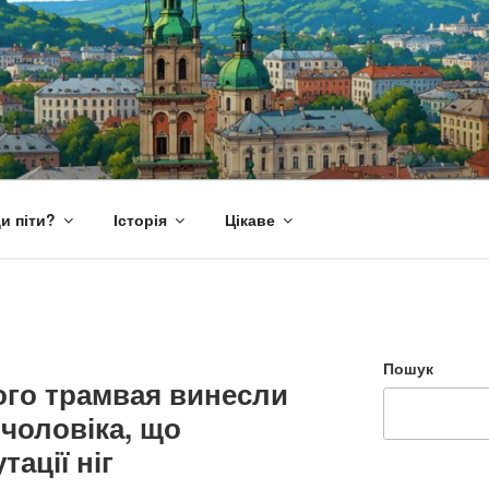
и піти?
Історія
Цікаве
Пошук
ого трамвая винесли
 чоловіка, що
ації ніг