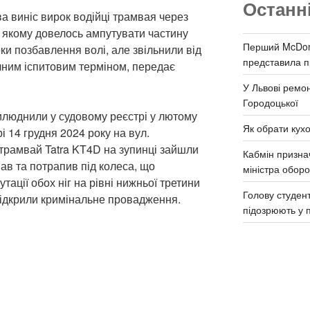
Останн
а виніс вирок водійці трамвая через
, якому довелось ампутувати частину
Перший McDona
оки позбавлення волі, але звільнили від
представила п
чним іспитовим терміном, передає
У Львові ремон
Городоцької
рилюднили у судовому реєстрі у лютому
Як обрати кух
і 14 грудня 2024 року на вул.
 трамвай Tatra KT4D на зупинці зайшли
Кабмін призна
ав та потрапив під колеса, що
міністра обор
тації обох ніг на рівні нижньої третини
Голову студент
відкрили кримінальне провадження.
підозрюють у 