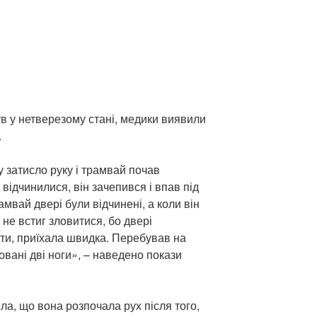
ув у нетверезому стані, медики виявили
.
у затисло руку і трамвай почав
відчинилися, він зачепився і впав під
амвай двері були відчинені, а коли він
 не встиг зловитися, бо двері
ти, приїхала швидка. Перебував на
товані дві ноги», – наведено покази
а, що вона розпочала рух після того,