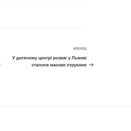
Наступний
ВПЕРЕД
запис
У дитячому центрі розваг у Львові
у
сталося масове отруєння