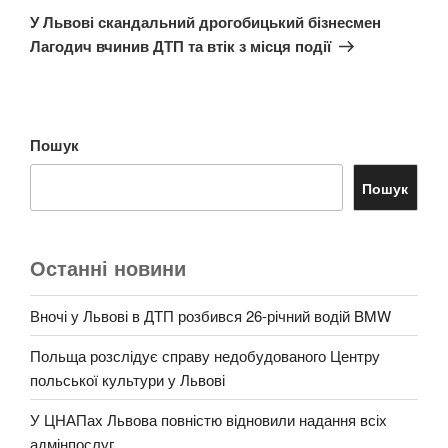
запис
У Львові скандальний дрогобицький бізнесмен
Лагодич вчинив ДТП та втік з місця події
Пошук
Пошук
Останні новини
Вночі у Львові в ДТП розбився 26-річний водій BMW
Польща розслідує справу недобудованого Центру
польської культури у Львові
У ЦНАПах Львова повністю відновили надання всіх
адмінпослуг