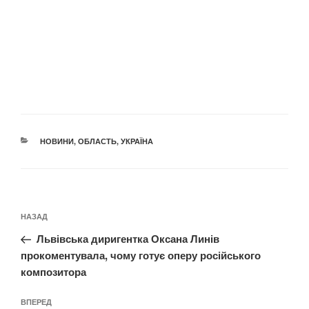
КАТЕГОРІЇ
НОВИНИ
,
ОБЛАСТЬ
,
УКРАЇНА
Навігація
Попередній
НАЗАД
записів
запис:
Львівська диригентка Оксана Линів
прокоментувала, чому готує оперу російського
композитора
Наступний
ВПЕРЕД