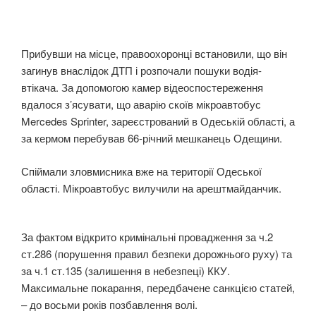
Прибувши на місце, правоохоронці встановили, що він
загинув внаслідок ДТП і розпочали пошуки водія-
втікача. За допомогою камер відеоспостереження
вдалося з’ясувати, що аварію скоїв мікроавтобус
Mercedes Sprinter, зареєстрований в Одеській області, а
за кермом перебував 66-річний мешканець Одещини.
Спіймали зловмисника вже на території Одеської
області. Мікроавтобус вилучили на арештмайданчик.
За фактом відкрито кримінальні провадження за ч.2
ст.286 (порушення правил безпеки дорожнього руху) та
за ч.1 ст.135 (залишення в небезпеці) ККУ.
Максимальне покарання, передбачене санкцією статей,
– до восьми років позбавлення волі.