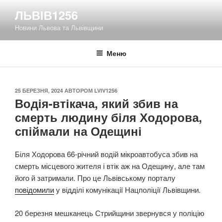
Перейти
ЛЬВІВ1256
до
Новини Львова та Львівщини
вмісту
Меню
ОПУБЛІКОВАНО
25 БЕРЕЗНЯ, 2024
АВТОРОМ
LVIV1256
Водія-втікача, який збив на
смерть людину біля Ходорова,
спіймали на Одещині
Біля Ходорова 66-річний водій мікроавтобуса збив на
смерть місцевого жителя і втік аж на Одещину, але там
його й затримали. Про це Львівському порталу
повідомили
у відділі комунікації Нацполіції Львівщини.
20 березня мешканець Стрийщини звернувся у поліцію