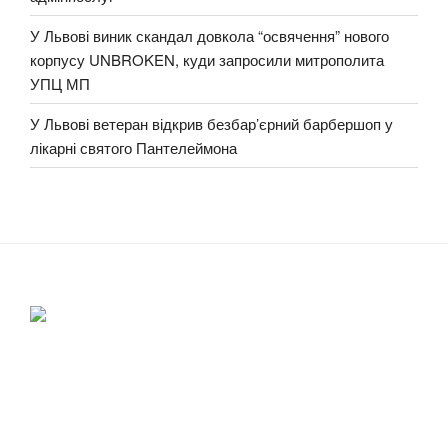
У Львові виник скандал довкола “освячення” нового
корпусу UNBROKEN, куди запросили митрополита
УПЦ МП
У Львові ветеран відкрив безбар’єрний барбершоп у
лікарні святого Пантелеймона