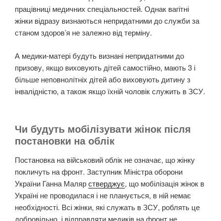
працівниці медичних спеціальностей. Однак
вагітні
жінки відразу визнаються непридатними до служби
за
станом здоров’я не залежно від терміну.
А медики-матері будуть визнані непридатними до
призову, якщо виховують дітей самостійно, мають 3 і
більше неповнолітніх дітей або виховують дитину з
інвалідністю, а також якщо їхній чоловік служить в ЗСУ.
Чи будуть мобілізувати жінок після
постановки на облік
Постановка на військовий облік не означає, що жінку
покличуть на фронт. Заступник Міністра оборони
України Ганна Маляр
стверджує
, що мобілізація жінок в
Україні не проводилася і не планується, в ній немає
необхідності. Всі жінки, які служать в ЗСУ, роблять це
добровільно, і
відправляти медиків на фронт не