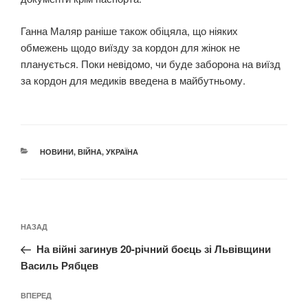
Ганна Маляр раніше також обіцяла, що ніяких
обмежень щодо виїзду за кордон для жінок не
планується. Поки невідомо, чи буде заборона на виїзд
за кордон для медиків введена в майбутньому.
КАТЕГОРІЇ
НОВИНИ
,
ВІЙНА
,
УКРАЇНА
Навігація
Попередній
НАЗАД
записів
запис:
На війні загинув 20-річний боєць зі Львівщини
Василь Рябцев
Наступний
ВПЕРЕД