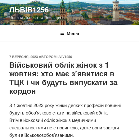
Перейти
ЛЬВІВ1256
до
Новини Львова та Львівщини
вмісту
Меню
ОПУБЛІКОВАНО
7 ВЕРЕСНЯ, 2023
АВТОРОМ
LVIV1256
Військовий облік жінок з 1
жовтня: хто має з’явитися в
ТЦК і чи будуть випускати за
кордон
З 1 жовтня 2023 року жінки деяких професій повинні
будуть обов’язково стати на військовий облік.
Втім військовий облік жінок з медичними
спеціальностями не є новинкою, адже вони завжди
були військовозобов’язаними.