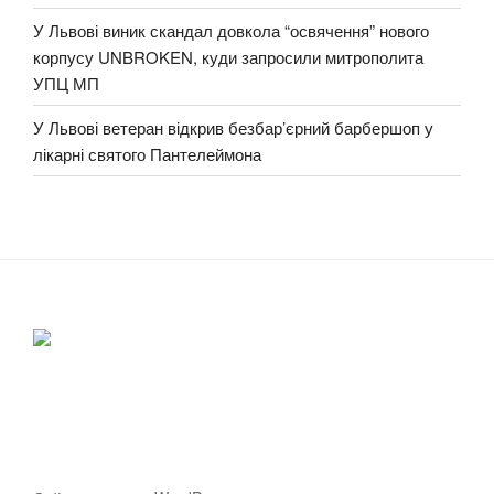
У Львові виник скандал довкола “освячення” нового
корпусу UNBROKEN, куди запросили митрополита
УПЦ МП
У Львові ветеран відкрив безбар’єрний барбершоп у
лікарні святого Пантелеймона