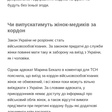
будуть
без їхньої згоди.
Чи випускатимуть жінок-медиків за
кордон
Закон України не розрізняє стать
військовозобов’язаних. За законом придатні до служби
жінки повинні мати таку ж заборону на виїзд з України,
як і чоловіки.
Однак адвокат Марина Бекало в коментарі для ТСН
пояснила, що виїзд за кордон військовозобов’язаних
жінок не обмежений, і всі жінки поки можуть вільно
виїжджати з України. За словами адвоката, у
прикордонників немає доступу до інформації про
військовий облік жінок, а також відсутні вимоги
пред’явити при перетині кордону будь-які додаткові
документи крім паспорта.