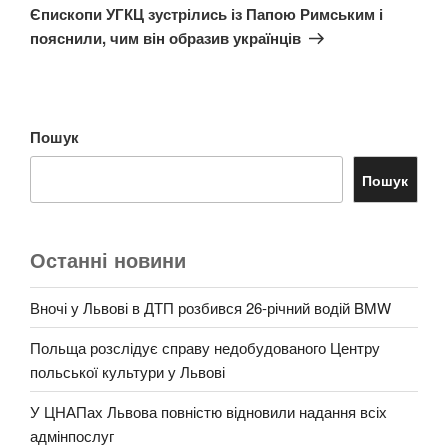
запис
Єпископи УГКЦ зустрілись із Папою Римським і
пояснили, чим він образив українців
Пошук
Пошук
Останні новини
Вночі у Львові в ДТП розбився 26-річний водій BMW
Польща розслідує справу недобудованого Центру
польської культури у Львові
У ЦНАПах Львова повністю відновили надання всіх
адмінпослуг