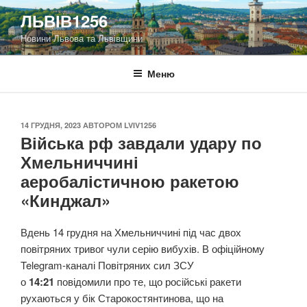
Перейти
ЛЬВІВ1256
до
Новини Львова та Львівщини
вмісту
Меню
ОПУБЛІКОВАНО
14 ГРУДНЯ, 2023
АВТОРОМ
LVIV1256
Війська рф завдали удару по
Хмельниччині
аеробалістичною ракетою
«Кинджал»
Вдень 14 грудня на Хмельниччині під час двох
повітряних тривог чули серію вибухів. В офіційному
Telegram-каналі Повітряних сил ЗСУ
о
14:21
повідомили про те, що російські ракети
рухаються у бік Старокостянтинова, що на