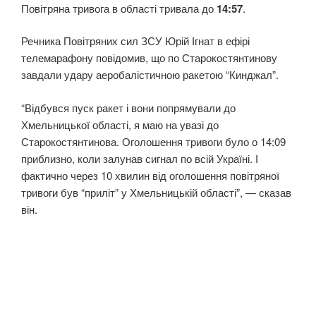
Повітряна тривога в області тривала до
14:57
.
Речника Повітряних сил ЗСУ Юрій Ігнат в ефірі
телемарафону повідомив, що по Старокостянтинову
завдали удару аеробалістичною ракетою “Кинджал”.
“Відбувся пуск ракет і вони попрямували до
Хмельницької області, я маю на увазі до
Старокостянтинова. Оголошення тривоги було о 14:09
приблизно, коли залунав сигнал по всій Україні. І
фактично через 10 хвилин від оголошення повітряної
тривоги був “приліт” у Хмельницькій області”, — сказав
він.