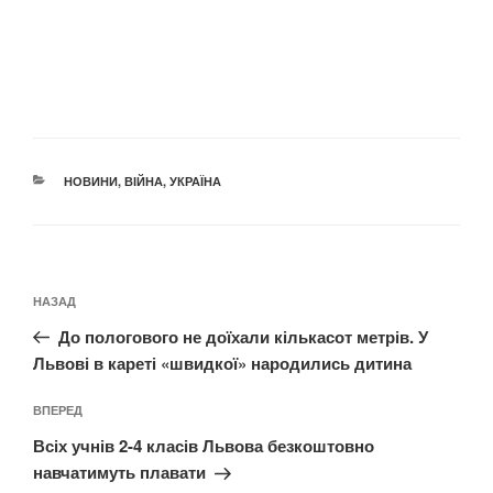
КАТЕГОРІЇ
НОВИНИ
,
ВІЙНА
,
УКРАЇНА
Навігація
Попередній
НАЗАД
записів
запис:
До пологового не доїхали кількасот метрів. У
Львові в кареті «швидкої» народились дитина
Наступний
ВПЕРЕД
запис
Всіх учнів 2-4 класів Львова безкоштовно
навчатимуть плавати