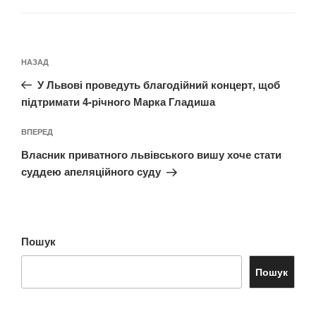
Навігація
Попередній
НАЗАД
записів
запис:
У Львові проведуть благодійний концерт, щоб
підтримати 4-річного Марка Гладиша
Наступний
ВПЕРЕД
запис
Власник приватного львівського вишу хоче стати
суддею апеляційного суду
Пошук
Пошук