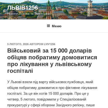
Перейти
ЛЬВІВ1256
до
Новини Львова та Львівщини
вмісту
Меню
ОПУБЛІКОВАНО
5 ЛЮТОГО, 2026
АВТОРОМ
LVIV1256
Військовий за 15 000 доларів
обіцяв побратиму домовитися
про лікування у львівському
госпіталі
У Львові взяли під варту військовослужбовця, який
обіцяв побратиму домовитися про фіктивне лікування
госпіталі. За це він хотів 15 000 доларів. Про це у
четвер, 5 лютого, повідомили у Спеціалізованій
прокуратурі у сфері оборони Західного регіону, пише