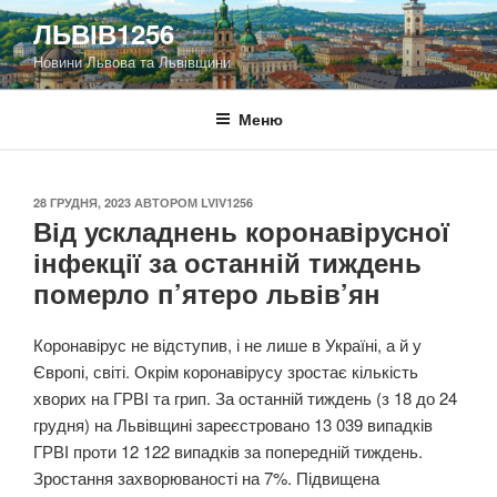
Перейти
ЛЬВІВ1256
до
Новини Львова та Львівщини
вмісту
Меню
ОПУБЛІКОВАНО
28 ГРУДНЯ, 2023
АВТОРОМ
LVIV1256
Від ускладнень коронавірусної
інфекції за останній тиждень
померло п’ятеро львів’ян
Коронавірус не відступив, і не лише в Україні, а й у
Європі, світі. Окрім коронавірусу зростає кількість
хворих на ГРВІ та грип. За останній тиждень (з 18 до 24
грудня) на Львівщині зареєстровано 13 039 випадків
ГРВІ проти 12 122 випадків за попередній тиждень.
Зростання захворюваності на 7%. Підвищена