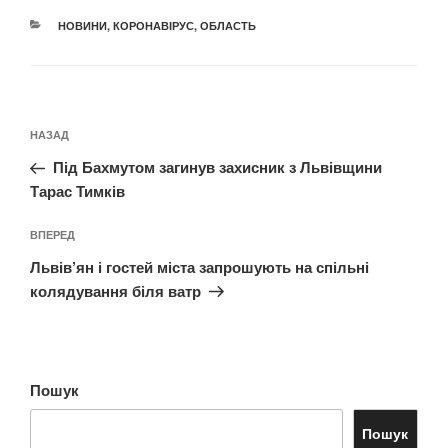
КАТЕГОРІЇ
НОВИНИ
,
КОРОНАВІРУС
,
ОБЛАСТЬ
Навігація
Попередній
НАЗАД
записів
запис:
Під Бахмутом загинув захисник з Львівщини
Тарас Тимків
Наступний
ВПЕРЕД
запис
Львів’ян і гостей міста запрошують на спільні
колядування біля ватр
Пошук
Пошук