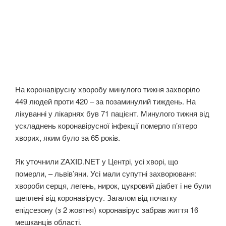
На коронавірусну хворобу минулого тижня захворіло
449 людей проти 420 – за позаминулий тиждень. На
лікуванні у лікарнях був 71 пацієнт. Минулого тижня від
ускладнень коронавірусної інфекції померло п’ятеро
хворих, яким було за 65 років.
Як уточнили ZAXID.NET у Центрі, усі хворі, що
померли, – львів’яни. Усі мали супутні захворюваня:
хвороби серця, легень, нирок, цукровий діабет і не були
щеплені від коронавірусу. Загалом від початку
епідсезону (з 2 жовтня) коронавірус забрав життя 16
мешканців області.