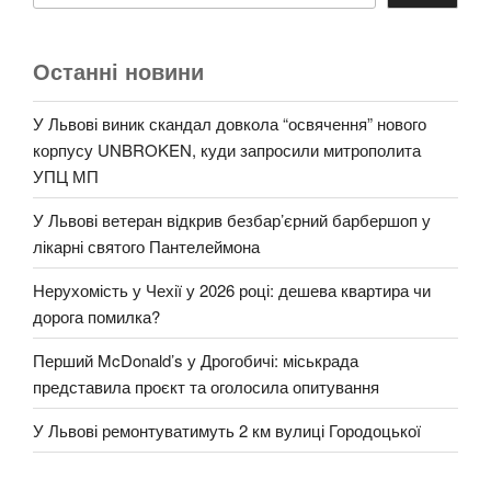
Останні новини
У Львові виник скандал довкола “освячення” нового
корпусу UNBROKEN, куди запросили митрополита
УПЦ МП
У Львові ветеран відкрив безбар’єрний барбершоп у
лікарні святого Пантелеймона
Нерухомість у Чехії у 2026 році: дешева квартира чи
дорога помилка?
Перший McDonald’s у Дрогобичі: міськрада
представила проєкт та оголосила опитування
У Львові ремонтуватимуть 2 км вулиці Городоцької