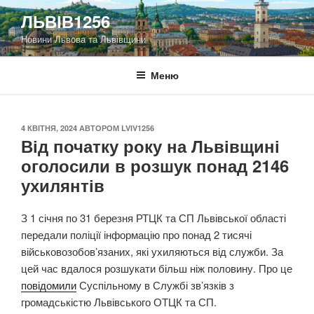
Перейти
ЛЬВІВ1256
до
Новини Львова та Львівщини
вмісту
Меню
ОПУБЛІКОВАНО
4 КВІТНЯ, 2024
АВТОРОМ
LVIV1256
Від початку року на Львівщині
оголосили в розшук понад 2146
ухилянтів
З 1 січня по 31 березня РТЦК та СП Львівської області
передали поліції інформацію про понад 2 тисячі
військовозобов’язаних, які ухиляються від служби. За
цей час вдалося розшукати більш ніж половину. Про це
повідомили
Суспільному в Службі зв’язків з
громадськістю Львівського ОТЦК та СП.