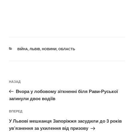
КАТЕГОРІЇ
ВІЙНА
,
ЛЬВІВ
,
НОВИНИ
,
ОБЛАСТЬ
Навігація
Попередній
НАЗАД
записів
запис:
Вчора у лобовому зіткненні біля Рави-Руської
загинули двоє водіїв
Наступний
ВПЕРЕД
запис
У Львові мешканця Запоріжжя засудили до 3 років
ув’язнення за ухилення від призову