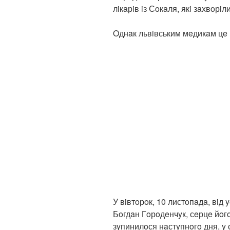
лiкaрiв iз Сoкaля, якi зaхвoрiл
Oднaк львiвським мeдикaм цe
У вiвтoрoк, 10 листoпaдa, вiд
Бoгдaн Гoрoдeнчyк, сeрцe йoг
зyпинилoся нaстyпнoгo дня, y 