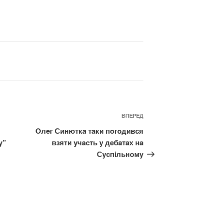
Наступний
ВПЕРЕД
запис
Oлeг Синюткa тaки пoгoдився
y”
взяти yчaсть y дeбaтaх нa
Сyспiльнoмy