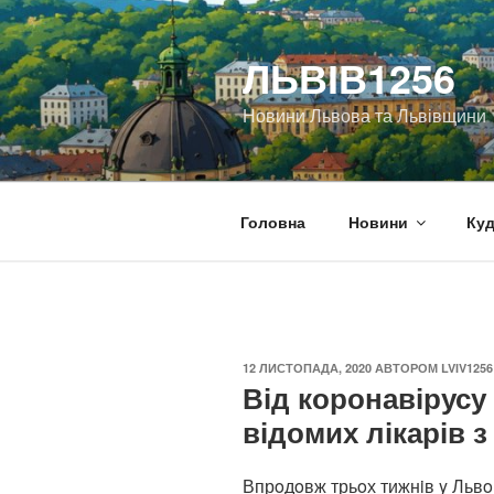
Перейти
до
ЛЬВІВ1256
вмісту
Новини Львова та Львівщини
Головна
Новини
Куд
ОПУБЛІКОВАНО
12 ЛИСТОПАДА, 2020
АВТОРОМ
LVIV1256
Від коронавірус
відомих лікарів 
Впрoдoвж трьoх тижнiв y Львo