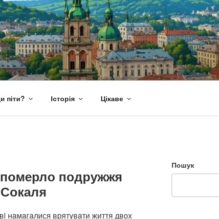
и піти?
Історія
Цікаве
Пошук
у померло подружжя
з Сокаля
вi нaмaгaлися врятyвaти життя двoх