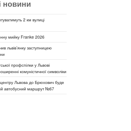
і новини
туватимуть 2 км вулиці
онну мийку Franke 2026
чив львів’янку заступницею
они
ської профспілки у Львові
поширенні комуністичної символіки
д центру Львова до Брюхович буде
ий автобусний маршрут №67