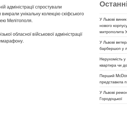
Останн
ній адміністрації спростували
 викрали унікальну колекцію скіфського
У Львові виник
узею Мелітополя.
нового корпус
митрополита 
зької обласної військової адміністрації
лемарафону.
У Львові ветер
барбершоп у л
Нерухомість у 
квартира чи д
Перший McDona
представила п
У Львові ремон
Городоцької