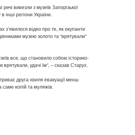
і речі вивезли з музеїв Запорізької
 в інші регіони України.
ах з’явилося відео про те, як окупанти
івниками музею золото та “врятували”
узеїв все, що становило собою історико-
м врятували, удачі їм”, – сказав Старух.
 триває друга хвиля евакуації менш
 а саме копій та муляжів.