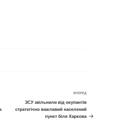
Наступний
ВПЕРЕД
запис
ЗСУ звільнили від окупантів
а
стратегічно важливий населений
пункт біля Харкова