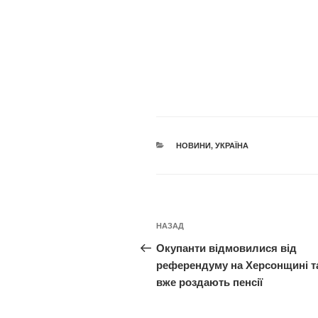
КАТЕГОРІЇ
НОВИНИ
,
УКРАЇНА
Навігація
Попередній
НАЗАД
записів
запис:
Окупанти відмовилися від
референдуму на Херсонщині т
вже роздають пенсії