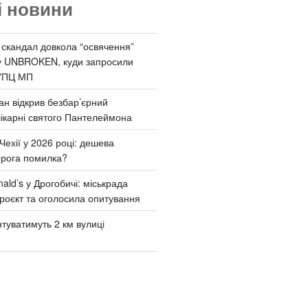
і новини
 скандал довкола “освячення”
у UNBROKEN, куди запросили
УПЦ МП
ан відкрив безбар’єрний
ікарні святого Пантелеймона
Чехії у 2026 році: дешева
орога помилка?
ld’s у Дрогобичі: міськрада
роєкт та оголосила опитування
туватимуть 2 км вулиці