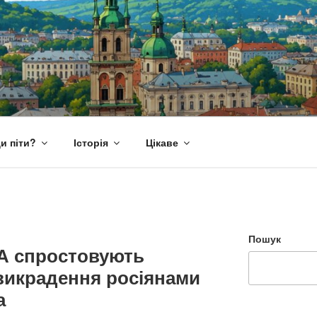
и піти?
Історія
Цікаве
Пошук
ДА спростовують
викрадення росіянами
а