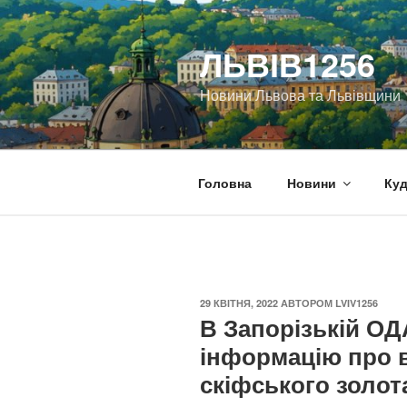
Перейти
до
ЛЬВІВ1256
вмісту
Новини Львова та Львівщини
Головна
Новини
Куд
ОПУБЛІКОВАНО
29 КВІТНЯ, 2022
АВТОРОМ
LVIV1256
В Запорізькій О
інформацію про 
скіфського золот