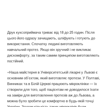
Друк куксоприймача триває від 18 до 25 годин. Після
цього його одразу зачищають, шліфують і готують до
використання. Спочатку людині виготовляють
навчальний протез. Якщо він зручний і не викликає
дискомфорту, за таким самим принципом виготовляють
постійний.
«Наша майстерня в Університетській лікарні у Львові є
основним об’єктом, який виготовляє протези. У Полтаві,
Винниках та в Білій Церкві працюють мікроклініки — їх
створили для того, щоб пацієнтам не доводилося їхати
на заміри для виготовлення протезів аж до Львова, а
можна було зробити це комфортно в будь-якій точці
України. Згодом кількість таких мікроклінік буде