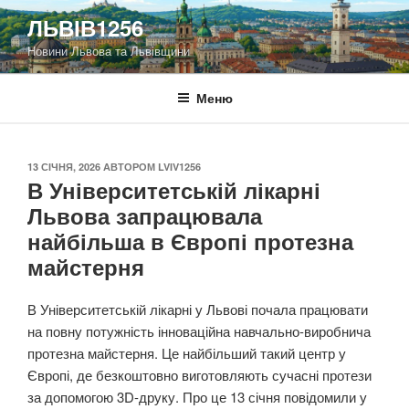
Перейти
ЛЬВІВ1256
до
Новини Львова та Львівщини
вмісту
Меню
ОПУБЛІКОВАНО
13 СІЧНЯ, 2026
АВТОРОМ
LVIV1256
В Університетській лікарні
Львова запрацювала
найбільша в Європі протезна
майстерня
В Університетській лікарні у Львові почала працювати
на повну потужність інноваційна навчально-виробнича
протезна майстерня. Це найбільший такий центр у
Європі, де безкоштовно виготовляють сучасні протези
за допомогою 3D-друку. Про це 13 січня повідомили у