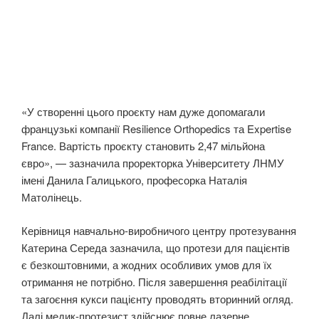
«У створенні цього проєкту нам дуже допомагали
французькі компанії Resilience Orthopedics та Expertise
France. Вартість проєкту становить 2,47 мільйона
євро», — зазначила проректорка Університету ЛНМУ
імені Данила Галицького, професорка Наталія
Матолінець.
Керівниця навчально-виробничого центру протезування
Катерина Середа зазначила, що протези для пацієнтів
є безкоштовними, а жодних особливих умов для їх
отримання не потрібно. Після завершення реабілітації
та загоєння кукси пацієнту проводять вторинний огляд.
Далі медик-протезист здійснює повне лазерне