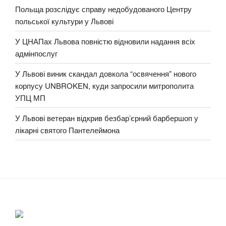
Польща розслідує справу недобудованого Центру
польської культури у Львові
У ЦНАПах Львова повністю відновили надання всіх
адмінпослуг
У Львові виник скандал довкола “освячення” нового
корпусу UNBROKEN, куди запросили митрополита
УПЦ МП
У Львові ветеран відкрив безбар’єрний барбершоп у
лікарні святого Пантелеймона