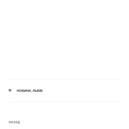
КАТЕГОРІЇ
НОВИНИ
,
ЛЬВІВ
Навігація
Попередній
НАЗАД
записів