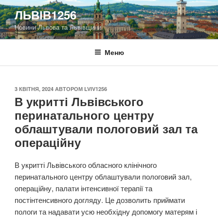
Перейти
ЛЬВІВ1256
до
Новини Львова та Львівщини
вмісту
Меню
ОПУБЛІКОВАНО
3 КВІТНЯ, 2024
АВТОРОМ
LVIV1256
В укритті Львівського
перинатального центру
облаштували пологовий зал та
операційну
В укритті Львівського обласного клінічного
перинатального центру облаштували пологовий зал,
операційну, палати інтенсивної терапії та
постінтенсивного догляду. Це дозволить приймати
пологи та надавати усю необхідну допомогу матерям і