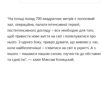
“На площі понад 700 квадратних метрів є пологовий
зал, операційна, палати інтенсивної терапії,
постінтенсивного догляду – все необхідне для того,
щоб привести нове життя на світ і попіклуватися про
нього. З одного боку, прикро думати, що живемо у час,
коли найбезпечніше – з’явитися на світ в укритті. А з
іншого – пишаюся нашою силою, гнучкістю до обставин
та єдністю”, — каже Максим Козицький.