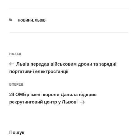
КАТЕГОРІЇ
НОВИНИ
,
ЛЬВІВ
Навігація
Попередній
НАЗАД
записів
запис:
Львів передав військовим дрони та зарядні
портативні електростанції
Наступний
ВПЕРЕД
запис
24 ОМБр імені короля Данила відкриє
рекрутинговий центр у Львові
Пошук