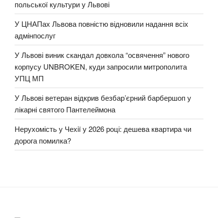
польської культури у Львові
У ЦНАПах Львова повністю відновили надання всіх
адмінпослуг
У Львові виник скандал довкола “освячення” нового
корпусу UNBROKEN, куди запросили митрополита
УПЦ МП
У Львові ветеран відкрив безбар’єрний барбершоп у
лікарні святого Пантелеймона
Нерухомість у Чехії у 2026 році: дешева квартира чи
дорога помилка?