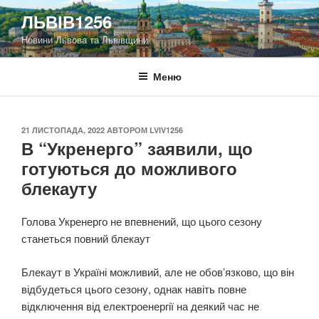
Перейти
ЛЬВІВ1256
до
Новини Львова та Львівщини
вмісту
Меню
ОПУБЛІКОВАНО
21 ЛИСТОПАДА, 2022
АВТОРОМ
LVIV1256
В “Укренерго” заявили, що
готуються до можливого
блекауту
Голова Укренерго не впевнений, що цього сезону
станеться повний блекаут
Блекаут в Україні можливий, але не обовʼязково, що він
відбудеться цього сезону, однак навіть повне
відключення від електроенергії на деякий час не