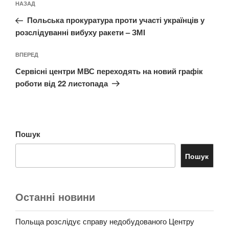
Попередній
НАЗАД
записів
запис:
Польська прокуратура проти участі українців у
розслідуванні вибуху ракети – ЗМІ
Наступний
ВПЕРЕД
запис
Сервісні центри МВС переходять на новий графік
роботи від 22 листопада
Пошук
Пошук
Останні новини
Польща розслідує справу недобудованого Центру