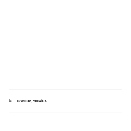
КАТЕГОРІЇ
НОВИНИ
,
УКРАЇНА
Навігація