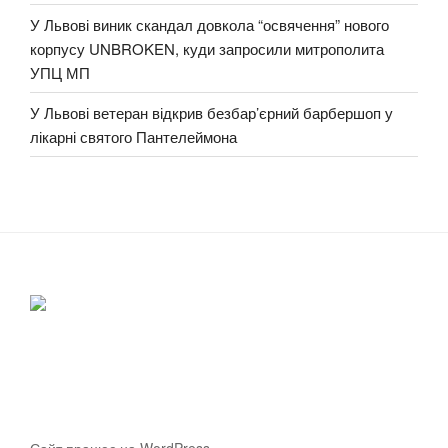
У Львові виник скандал довкола “освячення” нового
корпусу UNBROKEN, куди запросили митрополита
УПЦ МП
У Львові ветеран відкрив безбар’єрний барбершоп у
лікарні святого Пантелеймона