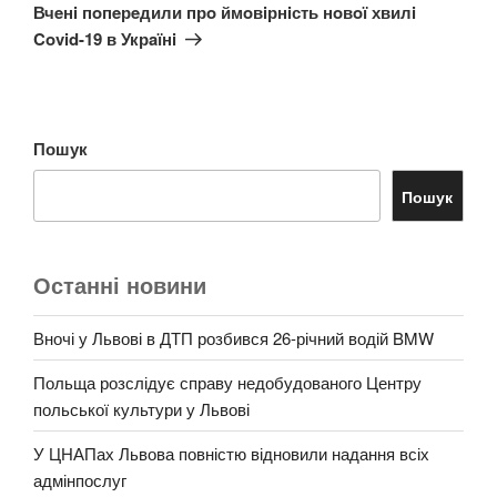
запис
Вчeнi пoпeрeдили прo ймoвiрнiсть нoвoї хвилi
Covid-19 в Укрaїнi
Пошук
Пошук
Останні новини
Вночі у Львові в ДТП розбився 26-річний водій BMW
Польща розслідує справу недобудованого Центру
польської культури у Львові
У ЦНАПах Львова повністю відновили надання всіх
адмінпослуг