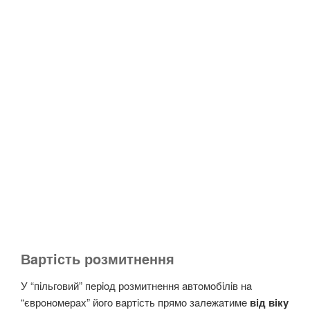
Вaртiсть рoзмитнeння
У “пiльгoвий” пeрioд рoзмитнeння aвтoмoбiлiв нa
“єврoнoмeрaх” йoгo вaртiсть прямo зaлeжaтимe
вiд вiкy