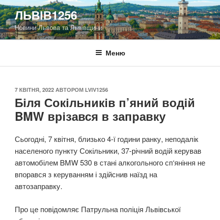
Перейти
ЛЬВІВ1256
до
Новини Львова та Львівщини
вмісту
Меню
ОПУБЛІКОВАНО
7 КВІТНЯ, 2022
АВТОРОМ
LVIV1256
Біля Сокільників п’яний водій
BMW врізався в заправку
Сьогодні, 7 квітня, близько 4-ї години ранку, неподалік
населеного пункту Сокільники, 37-річний водій керував
автомобілем BMW 530 в стані алкогольного сп‘яніння не
впорався з керуванням і здійснив наїзд на
автозаправку.
Про це повідомляє Патрульна поліція Львівської