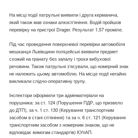
На місці події патрульні виявили і друга керманича,
який також мав ознаки алкосп‘яніння. Водій пройшов
перевірку на пристрої Drager. Результат 1,57 проміле.
Під час проведення поверхневої перевірки автомобіля
мешканця Львівщини поліцейські виявили предмет
схожий на гранату без запалу і трохи вибухової
речовини. Також патрульні з‘ясували, що номерний знак
не належить цьому автомобілю. На місце події негайно
викликали слідчо-оперативну групу.
Інспектори оформили три адмінматеріали на
порушника: за ст. 124 (Порушення ПДР, що призвело
до ДТП), за ч. 1 ст. 130 (Керування транспортним
засобом в стані сп‘яніння) та за ч. 6 ст. 121 (Керування
транспортним засобом з номерним знаком, що не
відповідає вимогам стандартів) КУпАП.