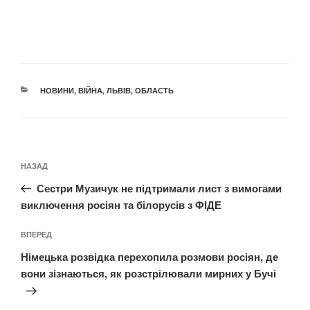
КАТЕГОРІЇ
НОВИНИ
,
ВІЙНА
,
ЛЬВІВ
,
ОБЛАСТЬ
Навігація
Попередній
НАЗАД
записів
запис:
Сестри Музичук не підтримали лист з вимогами
виключення росіян та білорусів з ФІДЕ
Наступний
ВПЕРЕД
запис
Німецька розвідка перехопила розмови росіян, де
вони зізнаються, як розстрілювали мирних у Бучі