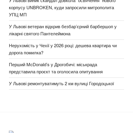
У Львові виник скандал довкола “освячення” нового
корпусу UNBROKEN, куди запросили митрополита
УПЦ МП
У Львові ветеран відкрив безбар’єрний барбершоп у
лікарні святого Пантелеймона
Нерухомість у Чехії у 2026 році: дешева квартира чи
дорога помилка?
Перший McDonald’s у Дрогобичі: міськрада
представила проєкт та оголосила опитування
У Львові ремонтуватимуть 2 км вулиці Городоцької