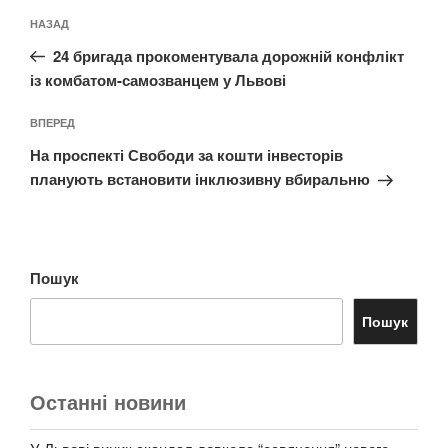
Навігація
Попередній
НАЗАД
записів
запис:
24 бригада прокоментувала дорожній конфлікт
із комбатом-самозванцем у Львові
Наступний
ВПЕРЕД
запис
На проспекті Свободи за кошти інвесторів
планують встановити інклюзивну вбиральню
Пошук
Пошук
Останні новини