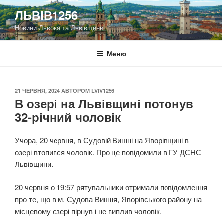
Перейти
ЛЬВІВ1256
до
Новини Львова та Львівщини
вмісту
Меню
ОПУБЛІКОВАНО
21 ЧЕРВНЯ, 2024
АВТОРОМ
LVIV1256
В озері на Львівщині потонув
32-річний чоловік
Учора, 20 червня, в Судовій Вишні на Яворівщині в
озері втопився чоловік. Про це повідомили в ГУ ДСНС
Львівщини.
20 червня о 19:57 рятувальники отримали повідомлення
про те, що в м. Судова Вишня, Яворівського району на
місцевому озері пірнув і не виплив чоловік.