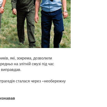
иків, які, зокрема, дозволили
едньо на злітній смузі під час
д виправдав.
трагедія сталася через «необережну
визнавав