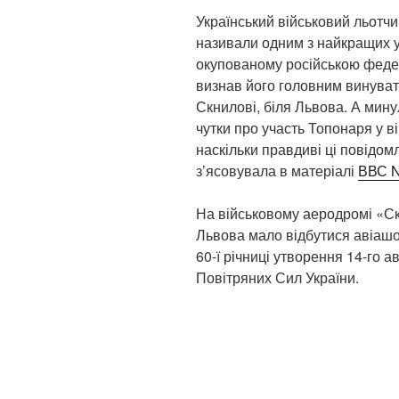
Український військовий льотч
називали одним з найкращих у с
окупованому російською федер
визнав його головним винуват
Скнилові, біля Львова. А мину
чутки про участь Топонаря у вій
наскільки правдиві ці повідом
з’ясовувала в матеріалі
ВВС N
На військовому аеродромі «Ск
Львова мало відбутися авіашо
60-ї річниці утворення 14-го а
Повітряних Сил України.