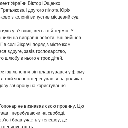
идент України Віктор Ющенко
Третьякова і другого пілота Юрія
ово з колонії випустив місцевий суд.
дів у в’язниці весь свій термін. У
мінили на виправні роботи. Він вийшов
ї в селі Зікрачі поряд з містечком
ся вдруге, завів господарство,
о шлюбу в нього є троє дітей.
сля звільнення він влаштувався у фірму
 літній чоловік пересувався на роликах.
удову заборону на користування
 Топонар не визнавав свою провину. Цю
ував і перебуваючи на свободі.
рв’ю і брав участь у телешоу, де
 невинуватість.