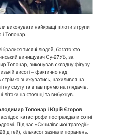
ли виконувати найкращі пілоти з групи
а і Топонар.
ібралися тисячі людей, багато хто
дянський винищувач Су-27УБ, за
ир Топонар, виконував складну фігуру
изькій висоті – фактично над
в стрімко знижуватись, нахилився на
літну смугу та впав прямо на глядачів.
ші літаки на стоянці та вибухнув.
олодимир Топонар і Юрій Єгоров
–
внаслідок катастрофи постраждали сотні
дромі. Під час «Скнилівської трагедії»
28 дітей), кількасот зазнали поранень.