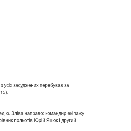
 усіх засуджених перебував за
13).
едію. Зліва направо: командир екіпажу
рівник польотів Юрій Яцюк і другий