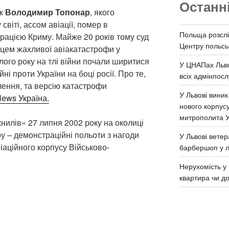
Останн
ик
Володимир Топонар
, якого
віті, ассом авіації, помер в
Польща розслі
ацією Криму. Майже 20 років тому суд
Центру польськ
цем жахливої авіакатастрофи у
лого року на тлі війни почали ширитися
У ЦНАПах Льво
ні проти України на боці росії. Про те,
всіх адмінпосл
лення, та версію катастрофи
У Львові виник
ews Україна.
нового корпус
митрополита 
нилів» 27 липня 2002 року на околиці
у – демонстраційні польоти з нагоди
У Львові ветер
віаційного корпусу Військово-
барбершоп у л
Нерухомість у 
квартира чи д