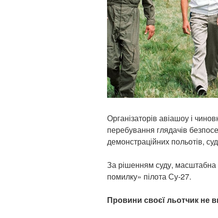
Організаторів авіашоу і чиновн
перебування глядачів безпосер
демонстраційних польотів, су
За рішенням суду, масштабна 
помилку» пілота Су-27.
Провини своєї льотчик не 