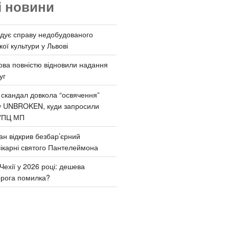
і новини
дує справу недобудованого
ої культури у Львові
ва повністю відновили надання
уг
 скандал довкола “освячення”
у UNBROKEN, куди запросили
УПЦ МП
ан відкрив безбар’єрний
ікарні святого Пантелеймона
Чехії у 2026 році: дешева
орога помилка?