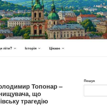
и піти?
Історія
Цікаве
Пошук
олодимир Топонар –
инищувача, що
івську трагедію