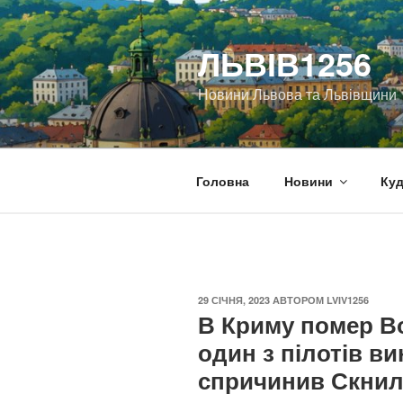
Перейти
до
ЛЬВІВ1256
вмісту
Новини Львова та Львівщини
Головна
Новини
Куд
ОПУБЛІКОВАНО
29 СІЧНЯ, 2023
АВТОРОМ
LVIV1256
В Криму помер В
один з пілотів в
спричинив Скнил