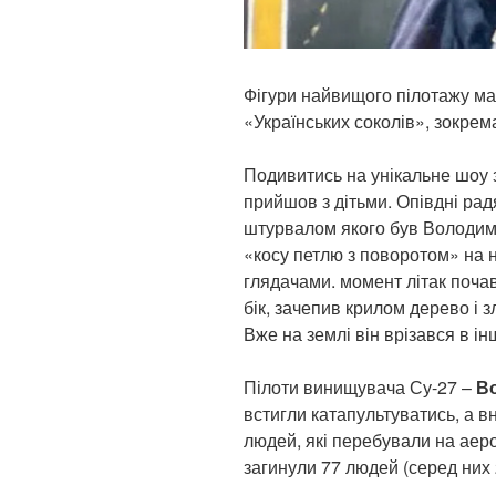
Фігури найвищого пілотажу ма
«Українських соколів», зокрем
Подивитись на унікальне шоу з
прийшов з дітьми. Опівдні ра
штурвалом якого був Володим
«косу петлю з поворотом» на н
глядачами. момент літак поча
бік, зачепив крилом дерево і з
Вже на землі він врізався в ін
Пілоти винищувача Су-27 –
В
встигли катапультуватись, а 
людей, які перебували на аеро
загинули 77 людей (серед них 