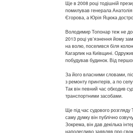
Ще в 2008 році тодішній през
помилував генерала Анатолія 
Єгорова, а Юрія Яцюка дострок
Володимир Топонар теж не доси
2013 році ув’язнення йому за
на волю, поселився біля колоні
Кагарлик на Київщині. Одружив
побудував будинок. Від першог
За його власними словами, пі
з ремонту принтерів, а по селу
Так він певний час обходив с
транспортними засобами.
Ще під час судового розгляду
саму думку він публічно озвуч
Зокрема, він дав декілька інте
наполегливо заявляв про свою