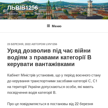
Перейти
ЛЬВІВ1256
до
Новини Львова та Львівщини
вмісту
Меню
ОПУБЛІКОВАНО
23 БЕРЕЗНЯ, 2022
АВТОРОМ
LVIV1256
Уряд дозволив під час війни
водіям з правами категорії В
керувати вантажівками
Кабінет Міністрів установив, що у період воєнного стану
до керування транспортними засобами категорії С, С1
на території України допускаються особи, які мають
посвідчення водія категорії В.
Про це повідомляється в постановы від 22 березня