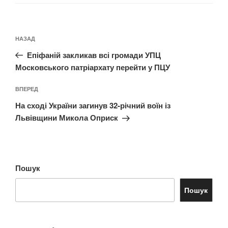
Навігація
Попередній
НАЗАД
записів
запис:
Епіфаній закликав всі громади УПЦ
Московського патріархату перейти у ПЦУ
Наступний
ВПЕРЕД
запис
На сході України загинув 32-річний воїн із
Львівщини Микола Оприск
Пошук
Пошук