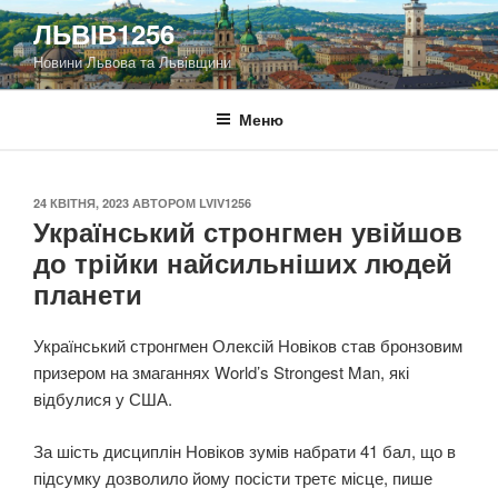
Перейти
ЛЬВІВ1256
до
Новини Львова та Львівщини
вмісту
Меню
ОПУБЛІКОВАНО
24 КВІТНЯ, 2023
АВТОРОМ
LVIV1256
Український стронгмен увійшов
до трійки найсильніших людей
планети
Український стронгмен Олексій Новіков став бронзовим
призером на змаганнях World’s Strongest Man, які
відбулися у США.
За шість дисциплін Новіков зумів набрати 41 бал, що в
підсумку дозволило йому посісти третє місце, пише