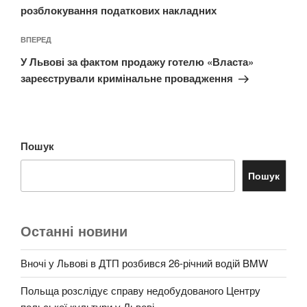
розблокування податкових накладних
Наступний
ВПЕРЕД
запис
У Львові за фактом продажу готелю «Власта»
зареєстрували кримінальне провадження
Пошук
Пошук
Останні новини
Вночі у Львові в ДТП розбився 26-річний водій BMW
Польща розслідує справу недобудованого Центру
польської культури у Львові