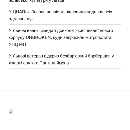
У ЦНАПах Львова повністю відновили надання всіх
адмінпослуг
У Львові виник скандал довкола “освячення” нового
корпусу UNBROKEN, куди запросили митрополита
УПЦ МП
У Львові ветеран відкрив безбар’єрний барбершоп у
лікарні святого Пантелеймона