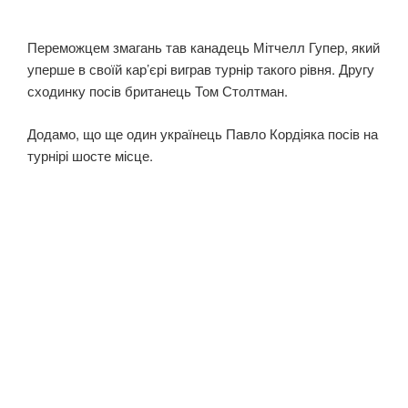
Переможцем змагань тав канадець Мітчелл Гупер, який
уперше в своїй кар’єрі виграв турнір такого рівня. Другу
сходинку посів британець Том Столтман.
Додамо, що ще один українець Павло Кордіяка посів на
турнірі шосте місце.