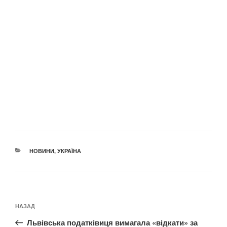
КАТЕГОРІЇ
НОВИНИ
,
УКРАЇНА
Навігація
Попередній
НАЗАД
записів
запис:
Львівська податківиця вимагала «відкати» за