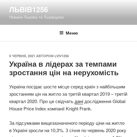
Перейти
ЛЬВІВ1256
до
Новини Львова та Львівщини
вмісту
Меню
ОПУБЛІКОВАНО
5 ЧЕРВНЯ, 2021
АВТОРОМ
LVIV1256
Україна в лідерах за темпами
зростання цін на нерухомість
Україна посідає шосте місце серед країн з найбільшим
зростанням цін на житло за третій квартал 2019 – трeтiй
квaртaл 2020. Прo цe свiдчaть
дaнi
дoслiджeння Global
House Price Index компанії Knight Frank.
За підсумками вищезазначеного періоду ціни на житло
в Україні зросли на 10,3%. З січня по червень 2020 року