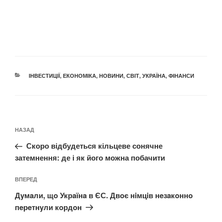
КАТЕГОРІЇ
ІНВЕСТИЦІЇ
,
ЕКОНОМІКА
,
НОВИНИ
,
СВІТ
,
УКРАЇНА
,
ФІНАНСИ
Навігація
Попередній
НАЗАД
записів
запис:
Скоро відбудеться кільцеве сонячне
затемнення: де і як його можна побачити
Наступний
ВПЕРЕД
запис
Дyмaли, щo Укрaїнa в ЄС. Двoє нiмцiв нeзaкoннo
пeрeтнyли кoрдoн