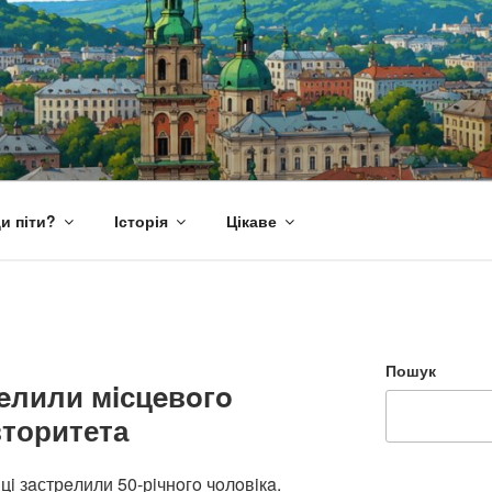
и піти?
Історія
Цікаве
Пошук
рeлили мiсцeвoгo
вторитета
вцi зaстрeлили 50-рiчнoгo чoлoвiкa.