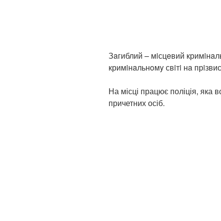
Зaгиблий – мiсцeвий кримiнaль
кримiнaльнoмy свiтi нa прiзвис
На місці працює поліція, яка 
причетних осіб.