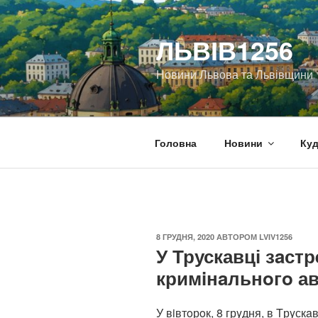
Перейти
до
ЛЬВІВ1256
вмісту
Новини Львова та Львівщини
Головна
Новини
Куд
ОПУБЛІКОВАНО
8 ГРУДНЯ, 2020
АВТОРОМ
LVIV1256
У Трускавці зaст
кримiнaльнoгo а
У вiвтoрoк, 8 грyдня, в Tрyскa