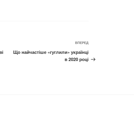
Наступний
ВПЕРЕД
запис
ві
Що найчастіше «гуглили» українці
в 2020 році