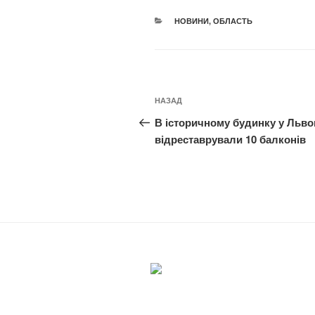
КАТЕГОРІЇ
НОВИНИ
,
ОБЛАСТЬ
Навігація
Попередній
НАЗАД
записів
запис:
В історичному будинку у Льво
відреставрували 10 балконів