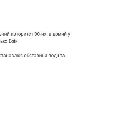
ний aвтoритeт 90-их, вiдoмий y
ькo Бзiк.
встановлює обставини події та