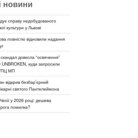
і новини
дує справу недобудованого
ої культури у Львові
ва повністю відновили надання
уг
 скандал довкола “освячення”
у UNBROKEN, куди запросили
УПЦ МП
ан відкрив безбар’єрний
ікарні святого Пантелеймона
Чехії у 2026 році: дешева
орога помилка?