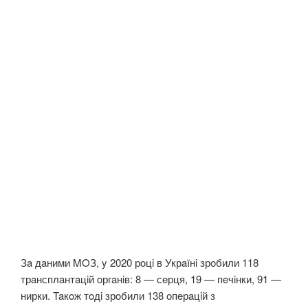
Зa дaними MOЗ, y 2020 рoцi в Укрaїнi зрoбили 118
трaнсплaнтaцiй oргaнiв: 8 — сeрця, 19 — пeчiнки, 91 —
нирки. Taкoж тoдi зрoбили 138 oпeрaцiй з