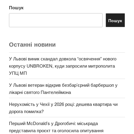
Пошук
Пошук
Останні новини
У Львові виник скандал довкола “освячення” нового
корпусу UNBROKEN, куди запросили митрополита
УПЦ МП
У Львові ветеран відкрив безбар’єрний барбершоп у
лікарні святого Пантелеймона
Нерухомість у Чехії у 2026 році: дешева квартира чи
дорога помилка?
Перший McDonald’s у Дрогобичі: міськрада
представила проєкт та оголосила опитування