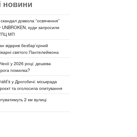
і новини
 скандал довкола “освячення”
у UNBROKEN, куди запросили
УПЦ МП
ан відкрив безбар’єрний
ікарні святого Пантелеймона
Чехії у 2026 році: дешева
орога помилка?
ld’s у Дрогобичі: міськрада
роєкт та оголосила опитування
туватимуть 2 км вулиці