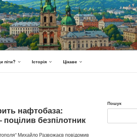
и піти?
Історія
Цікаве
Пошук
рить нафтобаза:
– поцілив безпілотник
стополя” Михайло Развожаєв повідомив