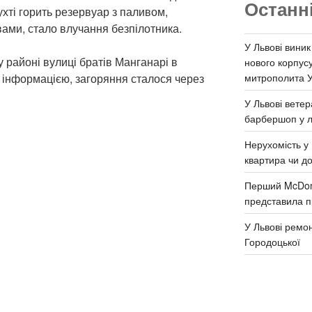
Останн
бухті горить резервуар з паливом,
вами, стало влучання безпілотника.
У Львові виник
у районі вулиці братів Манганарі в
нового корпус
митрополита 
ю інформацією, загоряння сталося через
У Львові ветер
барбершоп у л
Нерухомість у 
квартира чи д
Перший McDona
представила п
У Львові ремон
Городоцької