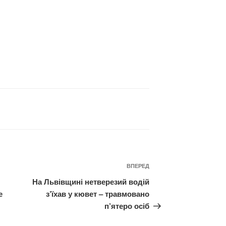
Наступний
ВПЕРЕД
запис
На Львівщині нетверезий водій
е
з’їхав у кювет – травмовано
п’ятеро осіб