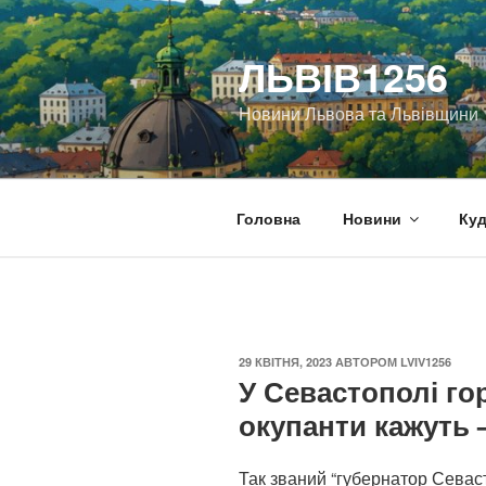
Перейти
до
ЛЬВІВ1256
вмісту
Новини Львова та Львівщини
Головна
Новини
Куд
ОПУБЛІКОВАНО
29 КВІТНЯ, 2023
АВТОРОМ
LVIV1256
У Севастополі го
окупанти кажуть 
Так званий “губернатор Сева