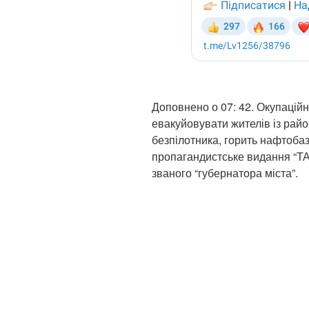
Доповнено о 07: 42. Окупацій
евакуйовувати жителів із райо
безпілотника, горить нафтобаз
пропагандистське видання “Т
званого “губернатора міста”.