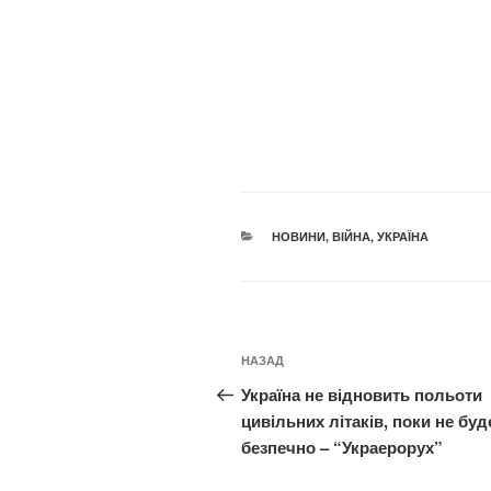
КАТЕГОРІЇ
НОВИНИ
,
ВІЙНА
,
УКРАЇНА
Навігація
Попередній
НАЗАД
записів
запис:
Україна не відновить польоти
цивільних літаків, поки не буд
безпечно – “Украерорух”