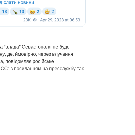
на “влада” Севастополя не буде
ну, де, ймовірно, через влучання
а, повідомляє російське
АСС” з посиланням на пресслужбу так