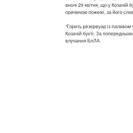
вночі 29 квітня, що у Козачій 
причиною пожежі, за його сло
“Горить резервуар із паливом 
Козачій бухті. За попередньо
влучання БпЛА.