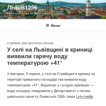
Перейти
ЛЬВІВ1256
до
Новини Львова та Львівщини
вмісту
Меню
ОПУБЛІКОВАНО
4 ЧЕРВНЯ, 2025
АВТОРОМ
LVIV1256
У селі на Львівщині в криниці
виявили гарячу воду
температурою +41°
У вівторок, 3 червня, у селі на Стрийщині в криниці на
території приватного господарства виявили воду
температурою +41°. Водночас у сусідніх криницях —
вода холодна, повідомили у Департаменті з питань
цивільного захисту Львівської ОВА, пише
Lviv.media
.