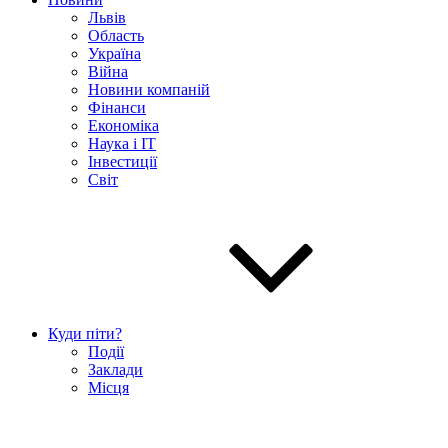
Львів
Область
Україна
Війна
Новини компаній
Фінанси
Економіка
Наука і IT
Інвестиції
Світ
Куди піти?
Події
Заклади
Місця