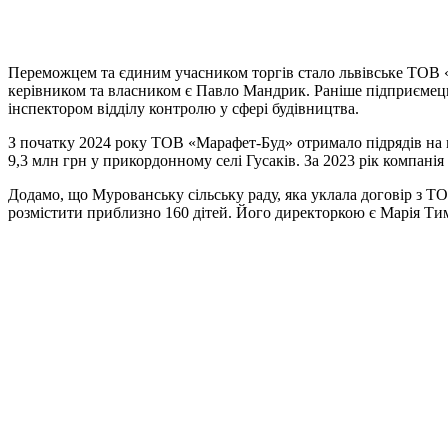
Переможцем та єдиним учасником торгів стало львівське ТОВ «Ма
керівником та власником є Павло Мандрик. Раніше підприємець
інспектором відділу контролю у сфері будівництва.
З початку 2024 року ТОВ «Марафет-Буд» отримало підрядів на 
9,3 млн грн у прикордонному селі Гусаків. За 2023 рік компанія
Додамо, що Мурованську сільську раду, яка уклала договір з
розмістити приблизно 160 дітей. Його директоркою є Марія Ти