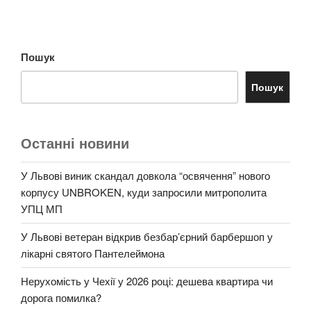
Пошук
Пошук
Останні новини
У Львові виник скандал довкола “освячення” нового
корпусу UNBROKEN, куди запросили митрополита
УПЦ МП
У Львові ветеран відкрив безбар’єрний барбершоп у
лікарні святого Пантелеймона
Нерухомість у Чехії у 2026 році: дешева квартира чи
дорога помилка?