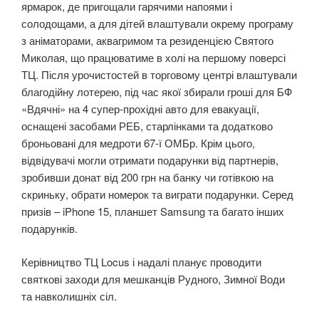
ярмарок, де пригощали гарячими напоями і
солодощами, а для дітей влаштували окрему програму
з аніматорами, аквагримом та резиденцією Святого
Миколая, що працюватиме в холі на першому поверсі
ТЦ. Після урочистостей в торговому центрі влаштували
благодійну лотерею, під час якої збирали гроші для БФ
«Вдячні» на 4 супер-прохідні авто для евакуації,
оснащені засобами РЕБ, старлінками та додатково
броньовані для медроти 67-ї ОМБр. Крім цього,
відвідувачі могли отримати подарунки від партнерів,
зробивши донат від 200 грн на банку чи готівкою на
скриньку, обрати номерок та виграти подарунки. Серед
призів – iPhone 15, планшет Samsung та багато інших
подарунків.
Керівництво ТЦ Locus і надалі планує проводити
святкові заходи для мешканців Рудного, Зимної Води
та навколишніх сіл.