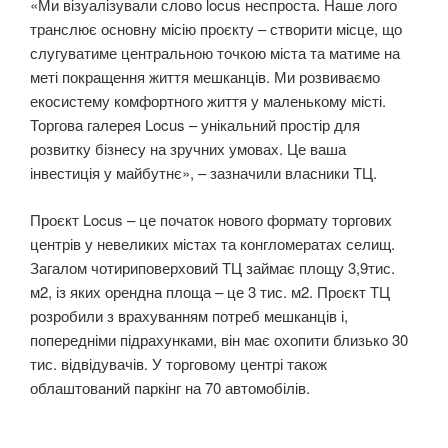
«Ми візуалізували слово locus неспроста. Наше лого
транслює основну місію проєкту – створити місце, що
слугуватиме центральною точкою міста та матиме на
меті покращення життя мешканців. Ми розвиваємо
екосистему комфортного життя у маленькому місті.
Торгова галерея Locus – унікальний простір для
розвитку бізнесу на зручних умовах. Це ваша
інвестиція у майбутнє», – зазначили власники ТЦ.
Проєкт Locus – це початок нового формату торгових
центрів у невеликих містах та конгломератах селищ.
Загалом чотириповерховий ТЦ займає площу 3,9тис.
м2, із яких орендна площа – це 3 тис. м2. Проєкт ТЦ
розробили з врахуванням потреб мешканців і,
попередніми підрахунками, він має охопити близько 30
тис. відвідувачів. У торговому центрі також
облаштований паркінг на 70 автомобілів.