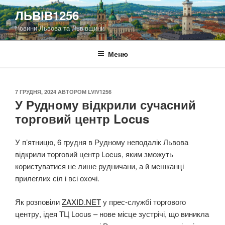
Перейти
ЛЬВІВ1256
до
Новини Львова та Львівщини
вмісту
Меню
ОПУБЛІКОВАНО
7 ГРУДНЯ, 2024
АВТОРОМ
LVIV1256
У Рудному відкрили сучасний
торговий центр Locus
У п’ятницю, 6 грудня в Рудному неподалік Львова
відкрили торговий центр Locus, яким зможуть
користуватися не лише рудничани, а й мешканці
прилеглих сіл і всі охочі.
Як розповіли
ZAXID.NET
у прес-службі торгового
центру, ідея ТЦ Locus – нове місце зустрічі, що виникла