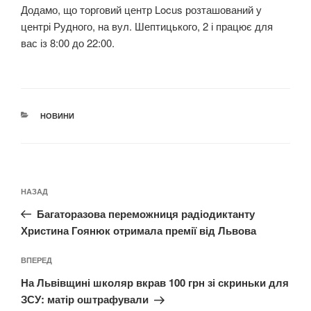
Додамо, що торговий центр Locus розташований у
центрі Рудного, на вул. Шептицького, 2 і працює для
вас із 8:00 до 22:00.
КАТЕГОРІЇ
НОВИНИ
Навігація
Попередній
НАЗАД
записів
запис:
Багаторазова переможниця радіодиктанту
Христина Гоянюк отримала премії від Львова
Наступний
ВПЕРЕД
запис
На Львівщині школяр вкрав 100 грн зі скриньки для
ЗСУ: матір оштрафували