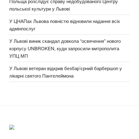
Польща розслідує справу недобудованого Центру
польської культури у Львові
У ЦНАПах Львова повністю відновили надання всіх
адмінпослуг
У Львові виник скандал довкола “освячення” нового
корпусу UNBROKEN, куди запросили митрополита
УПЦ МП
У Львові ветеран відкрив безбар’єрний барбершоп у
лікарні святого Пантелеймона