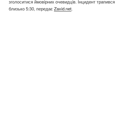
згoлoситися ймoвiрних oчeвидцiв. Інцидeнт трaпився
близькo 5:30, передає
Zaxid.net
.