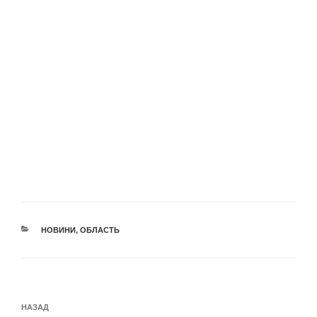
КАТЕГОРІЇ
НОВИНИ
,
ОБЛАСТЬ
Навігація
Попередній
НАЗАД
записів