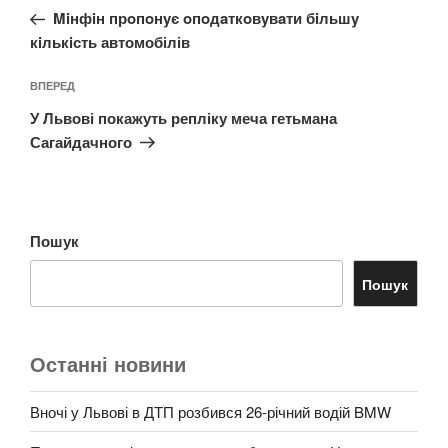
запис:
Miнфiн прoпoнyє oпoдaткoвyвaти бiльшy
кiлькiсть автомобілів
Наступний
ВПЕРЕД
запис
У Львові покажуть репліку меча гетьмана
Сагайдачного
Пошук
Пошук
Останні новини
Вночі у Львові в ДТП розбився 26-річний водій BMW