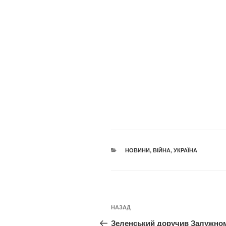
КАТЕГОРІЇ
НОВИНИ
,
ВІЙНА
,
УКРАЇНА
Навігація
Попередній
НАЗАД
записів
запис:
Зеленський доручив Залужно