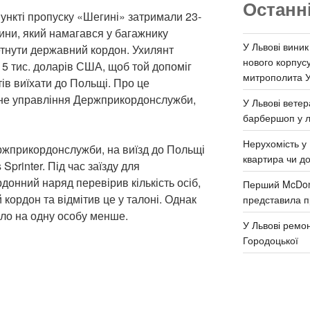
Останн
 пункті пропуску «Шегині» затримали 23-
ни, який намагався у багажнику
У Львові виник
тнути державний кордон. Ухилянт
нового корпус
 5 тис. доларів США, щоб той допоміг
митрополита 
ів виїхати до Польщі. Про це
ьне управління Держприкордонслужби,
У Львові ветер
барбершоп у л
Нерухомість у 
ржприкордонслужби, на виїзд до Польщі
квартира чи д
printer. Під час заїзду для
онний наряд перевірив кількість осіб,
Перший McDona
 кордон та відмітив це у талоні. Однак
представила п
ло на одну особу менше.
У Львові ремон
Городоцької