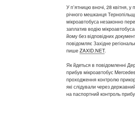
У п’ятницю вночі, 28 квітня, у
річного мешканця Тернопільщи
мікроавтобуса незаконно пере
заплатив водію мікроавтобуса
йому без відповідних документ
повідомляє Західне регіонал
пише
ZAXID.NET
.
Як йдеться в повідомленні Де
прибув мікроавтобус Mercedes S
проходження контролю прикорд
які слідували через державний
на паспортний контроль прибу