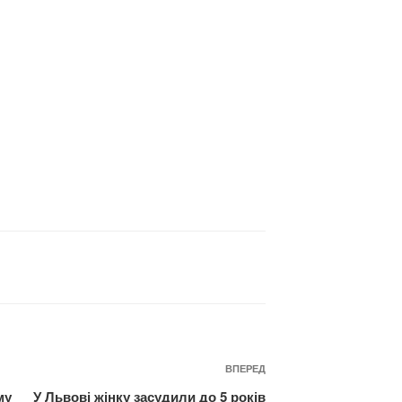
Наступний
ВПЕРЕД
запис
му
У Львові жінку засудили до 5 років