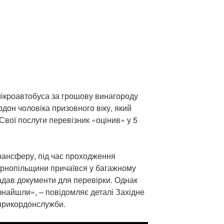
 мікроавтобуса за грошову винагороду
дон чоловіка призовного віку, який
 Свої послуги перевізник «оцінив» у 5
трансферу, під час проходження
ернопільщини причаївся у багажному
надав документи для перевірки. Однак
знайшли», – повідомляє деталі Західне
прикордонслужби.