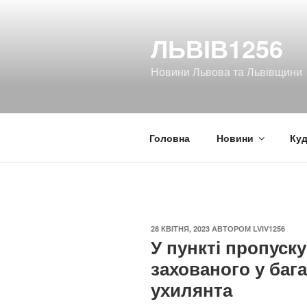
Перейти
до
ЛЬВІВ1256
вмісту
Новини Львова та Львівщини
Головна
Новини
Куд
ОПУБЛІКОВАНО
28 КВІТНЯ, 2023
АВТОРОМ
LVIV1256
У пункті пропуск
захованого у баг
ухилянта