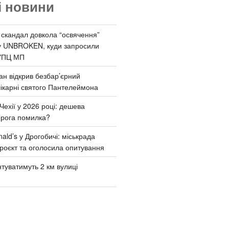
і новини
 скандал довкола “освячення”
у UNBROKEN, куди запросили
УПЦ МП
ан відкрив безбар’єрний
ікарні святого Пантелеймона
Чехії у 2026 році: дешева
орога помилка?
ld’s у Дрогобичі: міськрада
роєкт та оголосила опитування
туватимуть 2 км вулиці