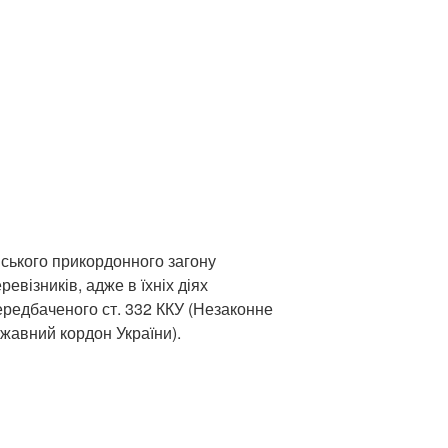
вського прикордонного загону
евізників, адже в їхніх діях
ередбаченого ст. 332 ККУ (Незаконне
жавний кордон України).