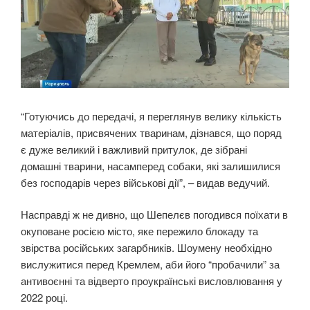
“Готуючись до передачі, я переглянув велику кількість
матеріалів, присвячених тваринам, дізнався, що поряд
є дуже великий і важливий притулок, де зібрані
домашні тварини, насамперед собаки, які залишилися
без господарів через військові дії”, – видав ведучий.
Насправді ж не дивно, що Шепелєв погодився поїхати в
окуповане росією місто, яке пережило блокаду та
звірства російських загарбників. Шоумену необхідно
вислужитися перед Кремлем, аби його “пробачили” за
антивоєнні та відверто проукраїнські висловлювання у
2022 році.