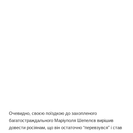
Очевидно, своєю поїздкою до захопленого
багатостраждального Маріуполя Шепелєв вирішив
довести росіянам, що він остаточно “перевзувся” і став