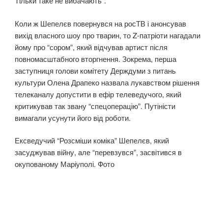
Тільки таке не вибачають”.
Коли ж Шепелєв повернувся на росТВ і анонсував
вихід власного шоу про тварин, то Z-патріоти нагадали
йому про “сором”, який відчував артист після
повномасштабного вторгнення. Зокрема, перша
заступниця голови комітету Держдуми з питань
культури Олена Драпеко назвала лукавством рішення
телеканалу допустити в ефір телеведучого, який
критикував так звану “спецоперацію”. Путіністи
вимагали усунути його від роботи.
Ексведучий “Розсміши коміка” Шепелєв, який
засуджував війну, але “перевзувся”, засвітився в
окупованому Маріуполі. Фото