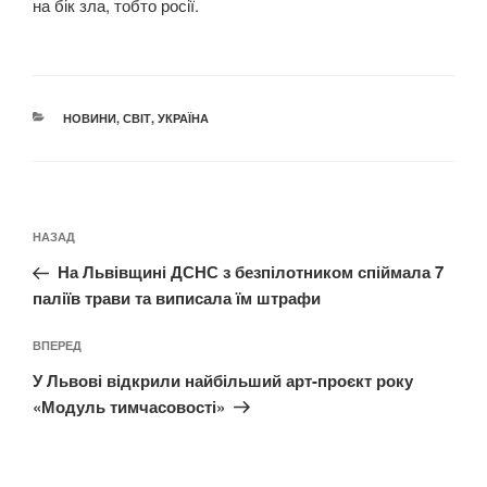
на бік зла, тобто росії.
КАТЕГОРІЇ
НОВИНИ
,
СВІТ
,
УКРАЇНА
Навігація
Попередній
НАЗАД
записів
запис:
На Львівщині ДСНС з безпілотником спіймала 7
паліїв трави та виписала їм штрафи
Наступний
ВПЕРЕД
запис
У Львові відкрили найбільший арт-проєкт року
«Модуль тимчасовості»