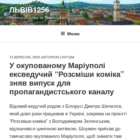
Перейти
ЛЬВІВ1256
до
Новини Львова та Львівщини
вмісту
Меню
ОПУБЛІКОВАНО
12 ВЕРЕСНЯ, 2023
АВТОРОМ
LVIV1256
У окупованому Маріуполі
ексведучий “Розсміши коміка”
зняв випуск для
пропагандистського каналу
Відомий ведучий родом з Білорусі Дмитро Шепелєв,
який довгі роки працював в Україні, зокрема на проєкті
“Розсміши коміка” з Володимиром Зеленським,
відзначився цинічною витівкою. Шоумен приїхав до
тимчасово окупованого Маріуполя, щоб знімати там