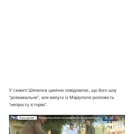
У сюжеті Шепелєв цинічно повідомляє, що його шоу
“розважальне”, але випуск із Маріуполя розповість
“непросту історію”.