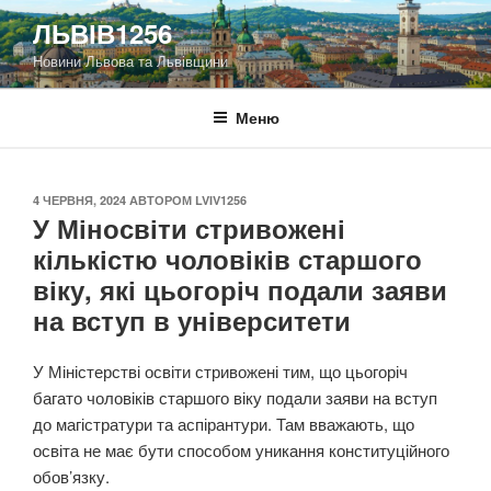
Перейти
ЛЬВІВ1256
до
Новини Львова та Львівщини
вмісту
Меню
ОПУБЛІКОВАНО
4 ЧЕРВНЯ, 2024
АВТОРОМ
LVIV1256
У Міносвіти стривожені
кількістю чоловіків старшого
віку, які цьогоріч подали заяви
на вступ в університети
У Міністерстві освіти стривожені тим, що цьогоріч
багато чоловіків старшого віку подали заяви на вступ
до магістратури та аспірантури. Там вважають, що
освіта не має бути способом уникання конституційного
обов’язку.