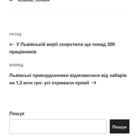
НОВИНИ
,
УКРАЇНА
Навігація
Попередній
НАЗАД
записів
запис:
У Львівській мерії скоротили ще понад 200
працівників
Наступний
ВПЕРЕД
запис
Львівські прикордонники відмовилися від хабарів
на 1,3 млн грн: усі отримали премії
Пошук
Пошук