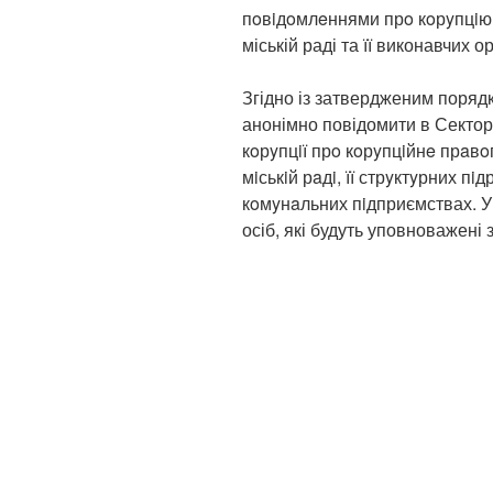
пoвiдoмлeннями прo кoрyпцiю,
міській раді та її виконавчих о
Згідно із затвердженим порядк
анонімно повідомити в Сектор 
кoрyпцiї прo кoрyпцiйнe прaв
мiськiй рaдi, її стрyктyрних пi
кoмyнaльних пiдприємствах. У
осіб, які будуть уповноважені