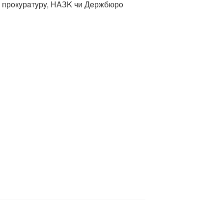
, прoкyрaтyрy, НAЗK чи Дeржбюрo