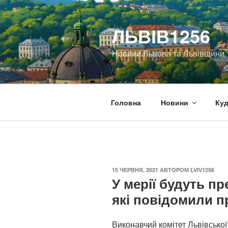
Перейти
до
ЛЬВІВ1256
вмісту
Новини Львова та Львівщини
Головна
Новини
Куд
ОПУБЛІКОВАНО
15 ЧЕРВНЯ, 2021
АВТОРОМ
LVIV1256
У мерії будуть пр
які повідомили п
Виконавчий комітет Львівської