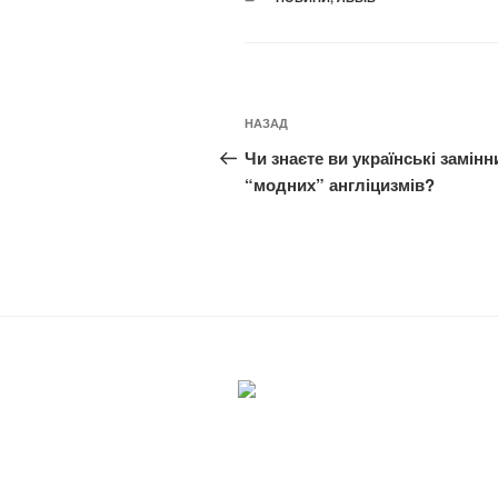
Навігація
Попередній
НАЗАД
записів
запис:
Чи знаєте ви українські замінн
“модних” англіцизмів?