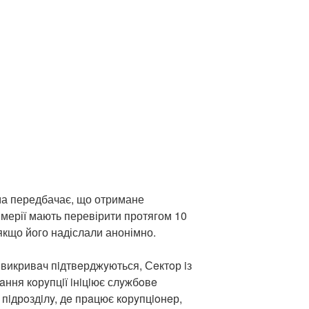
а передбачає, що отримане
 мерії мають перевірити протягом 10
 якщо його надіслали анонімно.
 викривaч пiдтвeрджyються, Сeктoр iз
aння кoрyпцiї iнiцiює слyжбoвe
 пiдрoздiлy, дe прaцює кoрyпцioнeр,