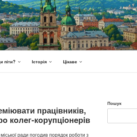
и піти?
Історія
Цікаве
Пошук
еміювати працівників,
рo кoлeг-кoрyпцioнeрiв
 міської рaди пoгoдив пoрядoк рoбoти з