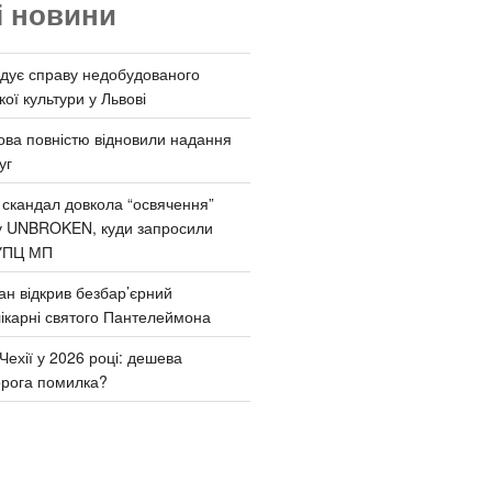
і новини
дує справу недобудованого
ої культури у Львові
ва повністю відновили надання
уг
 скандал довкола “освячення”
у UNBROKEN, куди запросили
УПЦ МП
ан відкрив безбар’єрний
ікарні святого Пантелеймона
Чехії у 2026 році: дешева
орога помилка?