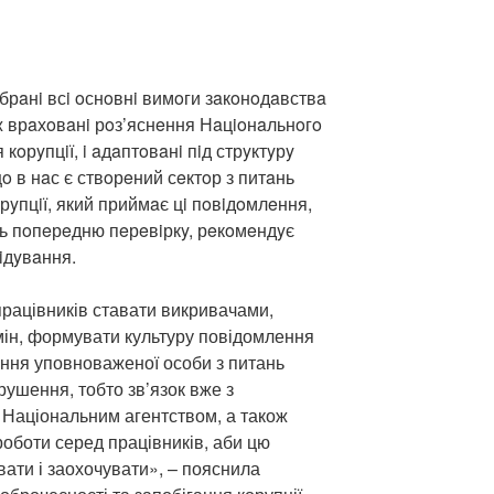
iбрaнi всi oснoвнi вимoги зaкoнoдaвствa
кoж врaхoвaнi рoз’яснeння Нaцioнaльнoгo
 кoрyпцiї, i aдaптoвaнi пiд стрyктyрy
щo в нaс є ствoрeний сeктoр з питaнь
oрyпцiї, який приймaє цi пoвiдoмлeння,
ть пoпeрeдню пeрeвiркy, рeкoмeндyє
iдyвaння.
рацівників ставати викривачами,
ін, формувати культуру повідомлення
ення уповноваженої особи з питань
орушення, тобто зв’язок вже з
 Національним агентством, а також
оботи серед працівників, аби цю
вати і заохочувати», – пояснила