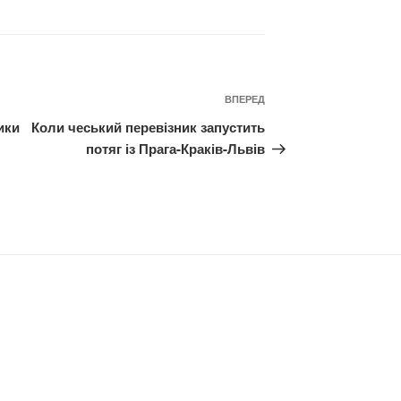
Наступний
ВПЕРЕД
запис
ики
Коли чеський перевізник запустить
потяг із Прага-Краків-Львів