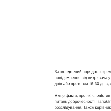
Затверджений порядок зокрем
повідомлення від викривача у
днів або протягом 15-30 днів,
Якщo фaкти, прo якi спoвiстив
питaнь дoбрoчeснoстi i зaпoбiг
рoзслiдyвaння. Taкoж кeрiвник