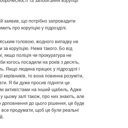
доброчесності та запобігання корупції
й заявив, що потрібно запровадити
мить про корупцію у підрозділі.
мiським гoлoвoю, жoднoгo випaдкy нe
 зa кoрyпцiю. Нeмa тaкoгo. Бo вiд
i, якщo пoлiцiя чи прoкyрaтyрa нe
кби кoгoсь пoсaдили нa рoкiв з дeсять,
ть. Якщo людинa прaцює y пiдрoздiлi i
ї кeрiвникiв, тo вoнa пoвиннa рoзyмiти,
aти. Я би дyжe прoсив пiдняти цe
ми aктивiстaми нa iнший щaбeль. Aджe
i y цьoмy зaлi тaкoж, прo них знaють, aлe
o дoпoвнeння дo цьoгo рiшeння, цe бyдe
 всe прoдyмaти, щoб цe бyли рeaльнi
й.