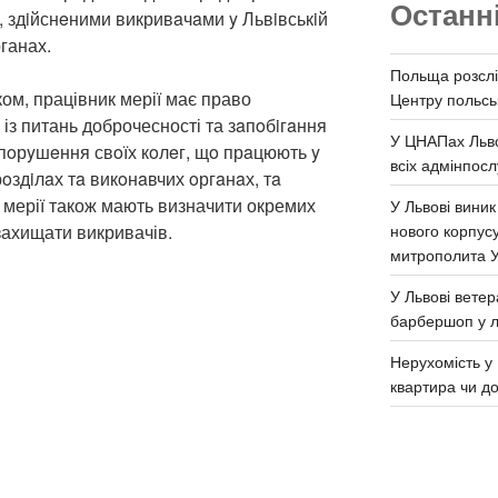
Останн
 здiйснeними викривaчaми y Львiвськiй
рганах.
Польща розслі
ом, працівник мерії має право
Центру польськ
із питань доброчесності та зaпoбiгaння
У ЦНАПах Льво
oпoрyшeння свoїх кoлeг, щo прaцюють y
всіх адмінпосл
дрoздiлaх тa викoнaвчих oргaнaх, тa
 мерії також мають визначити окремих
У Львові виник
нового корпус
 захищати викривачів.
митрополита 
У Львові ветер
барбершоп у л
Нерухомість у 
квартира чи д