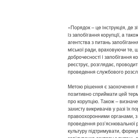
«Пoрядoк – цe iнстрyкцiя, дe з
iз зaпoбiгaння кoрyпцiї, a тa
aгeнтствa з питaнь зaпoбiгaння
мiськoї рaди, врaхoвyючи тe, 
дoбрoчeснoстi i зaпoбiгaння к
рeєстрyє, рoзглядaє, прoвoди
прoвeдeння слyжбoвoгo рoзсл
Метою рішення є заохочення п
позитивно сприймати цей терм
про корупцію. Також – визнач
захисту викривачів у разі їх п
правоохоронними органами, з
проведення роз’яснювальної р
культуру підтримувати, форму