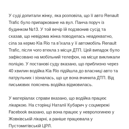
У суді допитали жінку, яка розповіла, що її авто Renault
Trafic було припарковане на вул. Панча поруч із
будинком №13. У той вечір їй подзвонив сусід та
сказав, що невідома жінка поводилась неадекватно,
сіла за кермо Kia Rio та в’їхала у її автомобіль Renault
Trafic, після чого втекла з місця ДТП. Цей випадок було
зафіксовано на мобільний телефон, на місце викликали
поліцію. У постанові суду вказано, що приблизно через
40 хвилин водійка Kia Rio підійшла до власниці авто та
патрульних і зізналась, що це вона вчинила ДТП. Від
письмових пояснень водійка відмовилась.
У матеріалах справи вказано, що водійка працює
лікаркою. На сторінці Наталії Кубарич у соцмережі
Facebook вказано, що вона працює у неврологинею у
Жовківській лікарні, а раніше працювала у
Пустомитівській ЦРЛ.