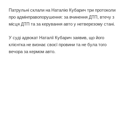
Патрульні склали на Наталію Кубарич три протоколи
про адмінправопорушення: за вчинення ДТП, втечу з
місця ДТП та за керування авто у нетверезому стані.
У суді адвокат Наталії Кубарич заявив, що його
клієнтка не визнає своєї провини та не була того
вечора за кермом авто.