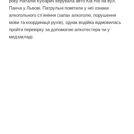
року Наталія Кубарич керувала авто Kia Rio на вул.
Панча у Львові. Патрульні помітили у неї ознаки
алкогольного сп’яніння (запах алкоголю, порушення
мови та координації рухів), однак водійка відмовилась
пройти перевірку за допомогою алкотестера чи у
медзакладі.