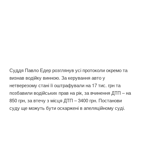
Суддя Павло Едер розглянув усі протоколи окремо та
визнав водійку винною. За керування авто у
нетверезому стані її оштрафували на 17 тис. грн та
позбавили водійських прав на рік, за вчинення ДТП – на
850 грн, за втечу з місця ДТП – 3400 грн. Постанови
суду ще можуть бути оскаржені в апеляційному суді.