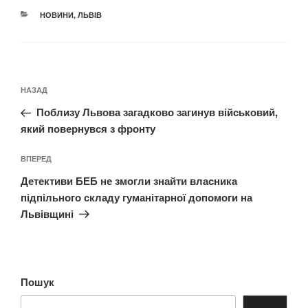
КАТЕГОРІЇ
НОВИНИ
,
ЛЬВІВ
Навігація
Попередній
НАЗАД
записів
запис:
Поблизу Львова загадково загинув військовий,
який повернувся з фронту
Наступний
ВПЕРЕД
запис
Детективи БЕБ не змогли знайти власника
підпільного складу гуманітарної допомоги на
Львівщині
Пошук