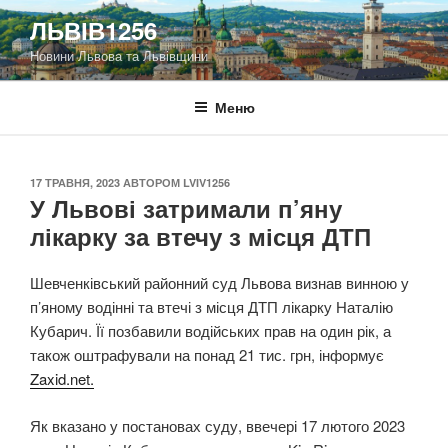
Перейти
ЛЬВІВ1256
до
Новини Львова та Львівщини
вмісту
Меню
ОПУБЛІКОВАНО
17 ТРАВНЯ, 2023
АВТОРОМ
LVIV1256
У Львові затримали п’яну
лікарку за втечу з місця ДТП
Шевченківський районний суд Львова визнав винною у
п’яному водінні та втечі з місця ДТП лікарку Наталію
Кубарич. Її позбавили водійських прав на один рік, а
також оштрафували на понад 21 тис. грн, інформує
Zaxid.net.
Як вказано у постановах суду, ввечері 17 лютого 2023