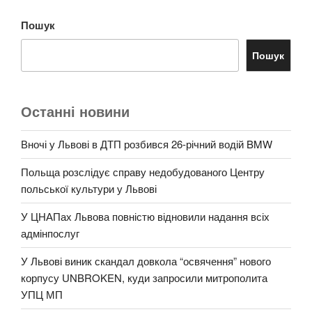
Пошук
Пошук
Останні новини
Вночі у Львові в ДТП розбився 26-річний водій BMW
Польща розслідує справу недобудованого Центру
польської культури у Львові
У ЦНАПах Львова повністю відновили надання всіх
адмінпослуг
У Львові виник скандал довкола “освячення” нового
корпусу UNBROKEN, куди запросили митрополита
УПЦ МП