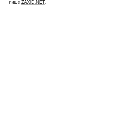
пишe
ZAXID.NET
.