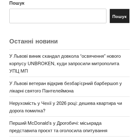
Пошук
Пошук
Останні новини
У Львові виник скандал довкола “освячення” нового
корпусу UNBROKEN, куди запросили митрополита
УПЦ МП
У Львові ветеран відкрив безбар’єрний барбершоп у
лікарні святого Пантелеймона
Нерухомість у Чехії у 2026 році: дешева квартира чи
дорога помилка?
Перший McDonald’s у Дрогобичі: міськрада
представила проєкт та оголосила опитування