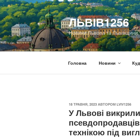
Перейти
до
ЛЬВІВ1256
вмісту
Новини Львова та Львівщини
Головна
Новини
Куд
ОПУБЛІКОВАНО
18 ТРАВНЯ, 2023
АВТОРОМ
LVIV1256
У Львові викрили
псевдопродавців,
технікою під виг