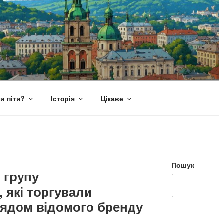
и піти?
Історія
Цікаве
Пошук
 групу
 які торгували
лядом відомого бренду