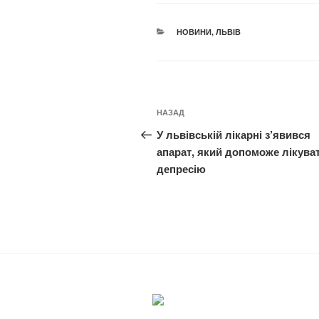
КАТЕГОРІЇ
НОВИНИ
,
ЛЬВІВ
Навігація
Попередній
НАЗАД
записів
запис:
У львівській лікарні з’явився
апарат, який допоможе лікува
депресію