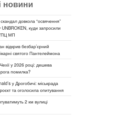
і новини
 скандал довкола “освячення”
у UNBROKEN, куди запросили
УПЦ МП
ан відкрив безбар’єрний
ікарні святого Пантелеймона
Чехії у 2026 році: дешева
орога помилка?
ld’s у Дрогобичі: міськрада
роєкт та оголосила опитування
туватимуть 2 км вулиці