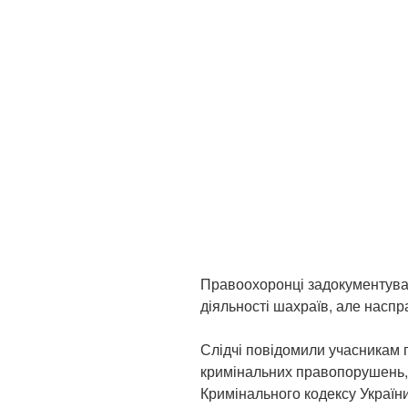
Правоохоронці задокументувал
діяльності шахраїв, але наспр
Слідчі повідомили учасникам г
кримінальних правопорушень, 
Кримінального кодексу Україн