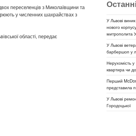
Останн
 двох переселенців з Миколаївщини та
зрюють у численних шахрайствах з
У Львові виник
нового корпус
митрополита 
вівської області, передає
У Львові ветер
барбершоп у л
Нерухомість у 
квартира чи д
Перший McDona
представила п
У Львові ремон
Городоцької