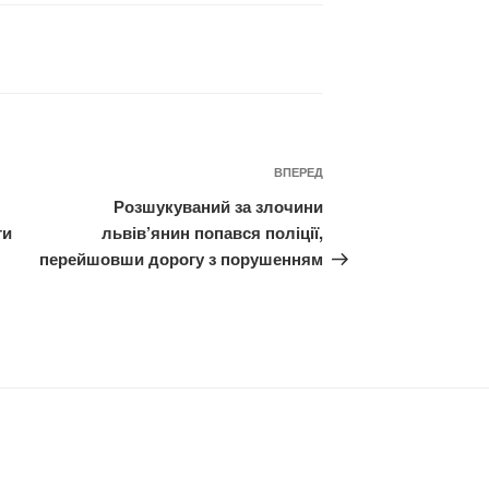
Наступний
ВПЕРЕД
запис
Розшукуваний за злочини
ти
львів’янин попався поліції,
перейшовши дорогу з порушенням