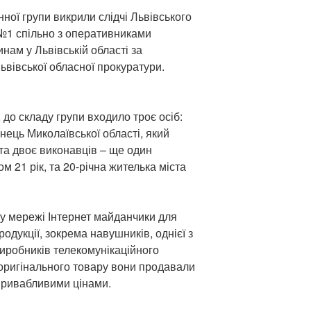
нної групи викрили слідчі Львівського
 №1 спільно з оперативниками
нам у Львівській області за
ьвівської обласної прокуратури.
до складу групи входило троє осіб:
нець Миколаївської області, який
та двоє виконавців – ще один
 21 рік, та 20-річна жителька міста
у мережі Інтернет майданчики для
одукції, зокрема навушників, однієї з
виробників телекомунікаційного
оригінального товару вони продавали
 привабливими цінами.