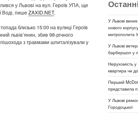
Останн
апився у Львові на вул. Героїв УПА, ще
й Воді, пише
ZAXID.NET
.
У Львові виник
стопада близько 15:00 на вулиці Героїв
нового корпус
митрополита 
чний львів’янин, збив 98-річного
 пішохода з травмами шпиталізували у
У Львові ветер
барбершоп у л
Нерухомість у 
квартира чи д
Перший McDona
представила п
У Львові ремон
Городоцької