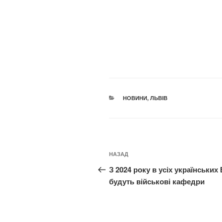
КАТЕГОРІЇ
НОВИНИ
,
ЛЬВІВ
Навігація
Попередній
НАЗАД
записів
запис:
З 2024 року в усіх українських
будуть військові кафедри