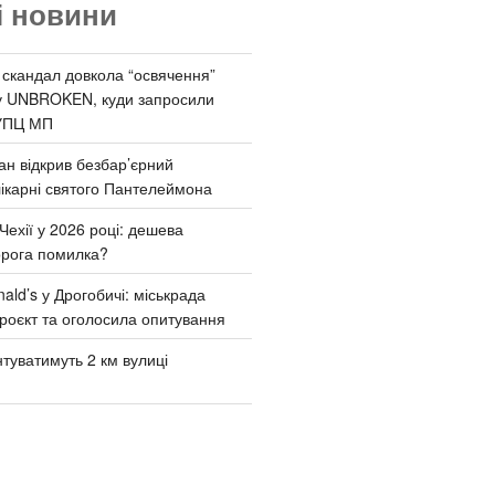
і новини
 скандал довкола “освячення”
у UNBROKEN, куди запросили
УПЦ МП
ан відкрив безбар’єрний
ікарні святого Пантелеймона
Чехії у 2026 році: дешева
орога помилка?
ld’s у Дрогобичі: міськрада
роєкт та оголосила опитування
туватимуть 2 км вулиці