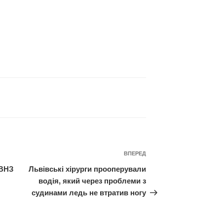
Наступний
ВПЕРЕД
запис
 ВНЗ
Львівські хірурги прооперували
водія, який через проблеми з
судинами ледь не втратив ногу