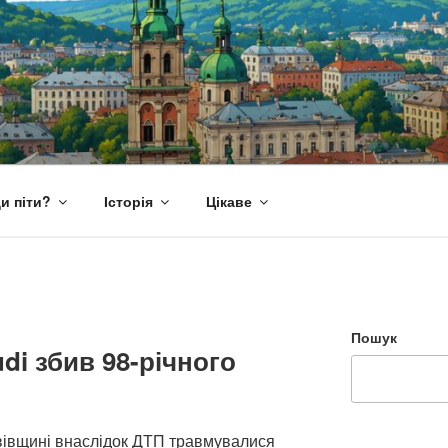
и піти?
Історія
Цікаве
Пошук
di збив 98-річного
вівщині внаслідок ДТП травмувалися