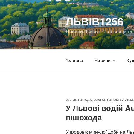
Перейти
до
ЛЬВІВ1256
вмісту
Новини Львова та Львівщини
Головна
Новини
Куд
ОПУБЛІКОВАНО
25 ЛИСТОПАДА, 2023
АВТОРОМ
LVIV1256
У Львові водій Au
пішохода
Упродовж минулої доби на Ль