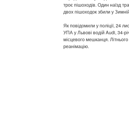
троє пішоходів. Один наїзд тр
двох пішоходок збили у Зимні
Як повідомили у поліції, 24 ли
УПА у Львові водій Audi, 34-рі
місцевого мешканця. Літнього
реанімацію.