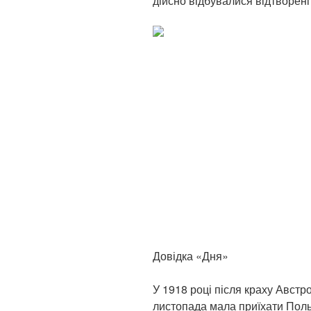
дійсно відбувалися відтворені
Довідка «Дня»
У 1918 році після краху Австро
листопада мала приїхати Польс