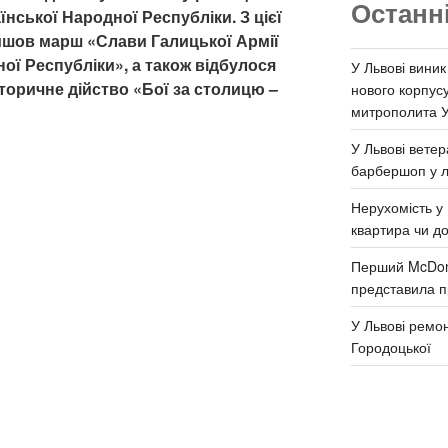
Останн
нської Народної Республіки. З цієї
йшов марш «Слави Галицької Армії
ної Республіки», а також відбулося
У Львові виник
торичне дійство «Бої за столицю –
нового корпус
митрополита 
У Львові ветер
барбершоп у л
Нерухомість у 
квартира чи д
Перший McDona
представила п
У Львові ремон
Городоцької