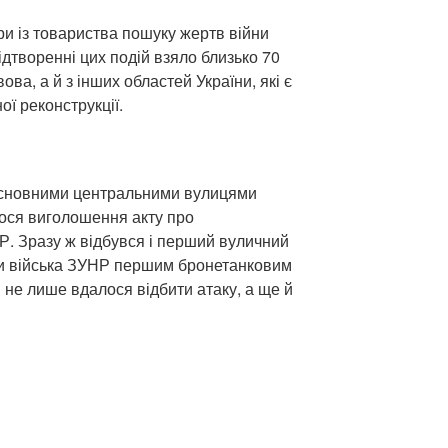
ри із товариства пошуку жертв війни
ідтворенні цих подій взяло близько 70
ова, а й з інших областей України, які є
ої реконструкції.
основними центральними вулицями
ося виголошення акту про
. Зразу ж відбувся і перший вуличний
али війська ЗУНР першим бронетанковим
 не лише вдалося відбити атаку, а ще й