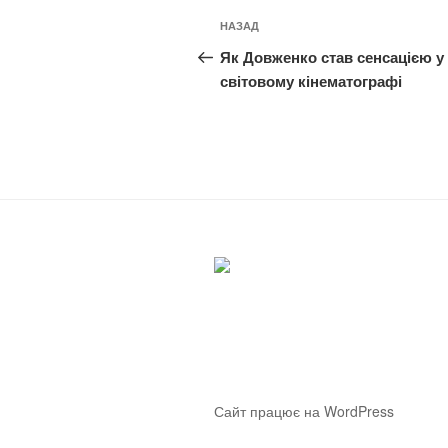
Навігація
Попередній
НАЗАД
записів
запис:
Як Довженко став сенсацією у
світовому кінематографі
Сайт працює на WordPress