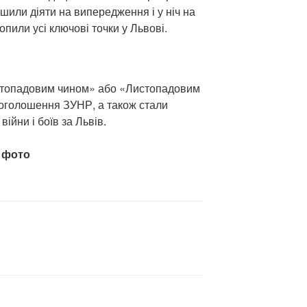
ішили діяти на випередження і у ніч на
хопили усі ключові точки у Львові.
истопадовим чином» або «Листопадовим
роголошення ЗУНР, а також стали
війни і боїв за Львів.
 фото