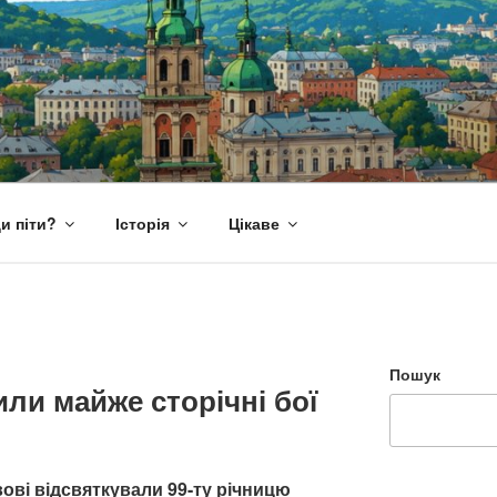
и піти?
Історія
Цікаве
Пошук
или майже сторічні бої
вові відсвяткували 99-ту річницю