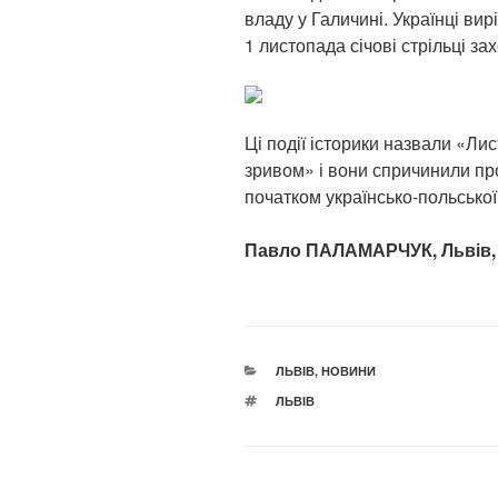
владу у Галичині. Українці вир
1 листопада січові стрільці за
Ці події історики назвали «Л
зривом» і вони спричинили п
початком українсько-польської 
Павло ПАЛАМАРЧУК, Львів,
КАТЕГОРІЇ
ЛЬВІВ
,
НОВИНИ
ПОЗНАЧКИ
ЛЬВІВ