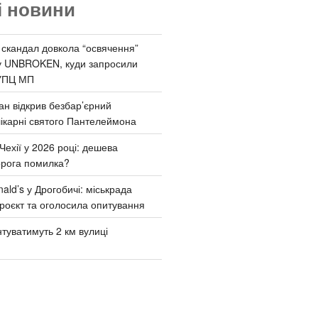
і новини
 скандал довкола “освячення”
у UNBROKEN, куди запросили
УПЦ МП
ан відкрив безбар’єрний
ікарні святого Пантелеймона
Чехії у 2026 році: дешева
орога помилка?
ld’s у Дрогобичі: міськрада
роєкт та оголосила опитування
туватимуть 2 км вулиці