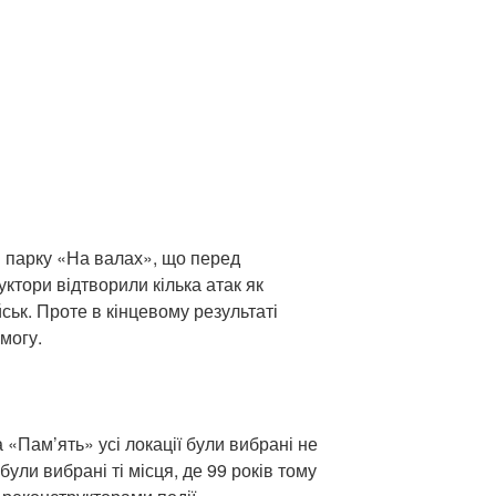
в парку «На валах», що перед
ктори відтворили кілька атак як
ійськ. Проте в кінцевому результаті
могу.
«Пам’ять» усі локації були вибрані не
ули вибрані ті місця, де 99 років тому