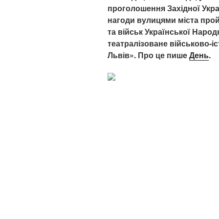
проголошення Західної Украї
нагоди вулицями міста про
та військ Української Народ
театралізоване військово-іс
Львів». Про це пише
День
.