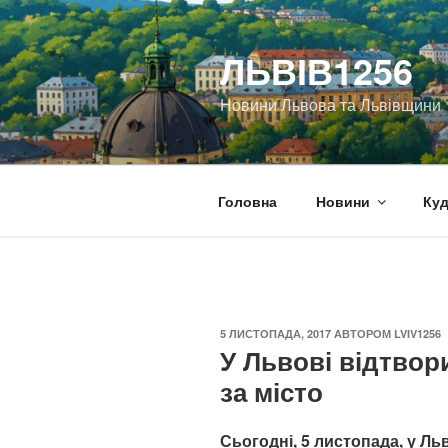
Перейти
до
ЛЬВІВ1256
вмісту
Новини Львова та Львівщини
Головна
Новини
Куд
ОПУБЛІКОВАНО
5 ЛИСТОПАДА, 2017
АВТОРОМ
LVIV1256
У Львові відтвор
за місто
Сьогодні, 5 листопада, у Ль