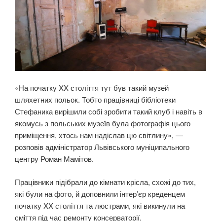
«На початку XX століття тут був такий музей
шляхетних польок. Тобто працівниці бібліотеки
Стефаника вирішили собі зробити такий клуб і навіть в
якомусь з польських музеїв була фотографія цього
приміщення, хтось нам надіслав цю світлину», —
розповів адміністратор Львівського муніципального
центру Роман Мамітов.
Працівники підібрали до кімнати крісла, схожі до тих,
які були на фото, й доповнили інтер’єр креденцем
початку XX століття та люстрами, які викинули на
сміття під час ремонту консерваторії.