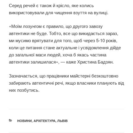
Серед речей є також й крісло, яке колись
використовували для чищення взуття на вулиці.
«Моїм лозунгом є правило, що другого завозу
автентики не буде. Тобто, все що викидається зараз,
ми мусимо врятувати для того, щоб через 5-10 років,
коли це питання стане актуальне і усвідомлення дійде
до загальної маси людей, хоча б якась частина
автентики залишилася», — каже Христина Бадзян.
Зазначається, що працівники майстерні безкоштовно
забирають автентичні речі, якщо власники планують від
них позбутись.
КАТЕГОРІЇ
НОВИНИ
,
АРХІТЕКТУРА
,
ЛЬВІВ