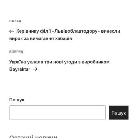
Навігація
Попередній
НАЗАД
записів
запис:
Керівнику філії «Львівоблавтодору» винесли
вирок за вимагання хабарів
Наступний
ВПЕРЕД
запис
Україна уклала три нові угоди з виробником
Bayraktar
Пошук
Пошук
Останні новини