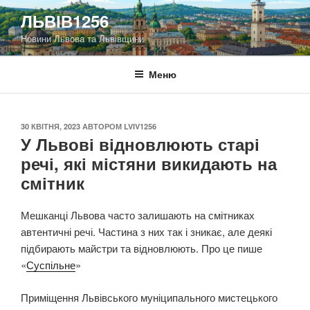
Перейти
ЛЬВІВ1256
до
Новини Львова та Львівщини
вмісту
Меню
ОПУБЛІКОВАНО
30 КВІТНЯ, 2023
АВТОРОМ
LVIV1256
У Львові відновлюють старі
речі, які містяни викидають на
смітник
Мешканці Львова часто залишають на смітниках
автентичні речі. Частина з них так і зникає, але деякі
підбирають майстри та відновлюють. Про це пише
«
Суспільне
»
Приміщення Львівського муніципального мистецького