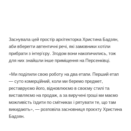
Заснувала цей простір архітекторка Христина Бадзян,
аби вберегти автентичні речі, які замовники хотіли
прибрати з інтер’єру. Згодом вони накопичились, тож
для них знайшли інше приміщення на Персенківці.
«Ми поділили свою роботу на два етапи. Перший етап
— суто комерційний, коли ми беремо предмет,
реставруємо його, відновлюємо в своєму стилі та
виставляємо на продаж, а за виручені гроші ми маємо
можливість їздити по смітниках і рятувати те, що там
викидають», — розповіла засновниця проєкту Христина
Бадзян.