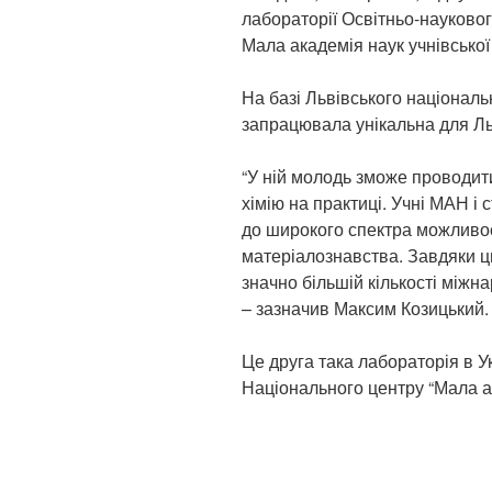
лабораторії Освітньо-науково
Мала академія наук учнівської
На базі Львівського національ
запрацювала унікальна для Ль
“У ній молодь зможе проводит
хімію на практиці. Учні МАН і
до широкого спектра можливост
матеріалознавства. Завдяки ц
значно більшій кількості міжна
– зазначив Максим Козицький.
Це друга така лабораторія в У
Національного центру “Мала ак