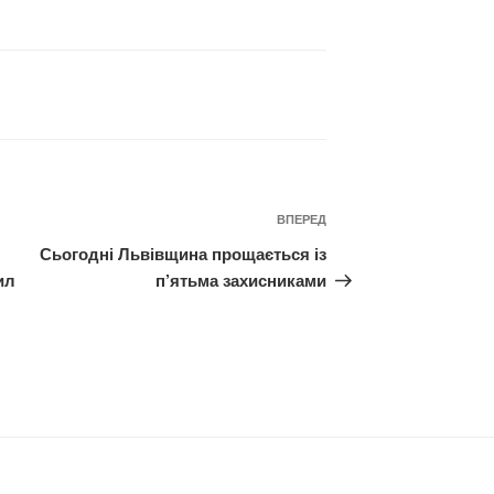
Наступний
ВПЕРЕД
запис
Сьогодні Львівщина прощається із
ил
п’ятьма захисниками