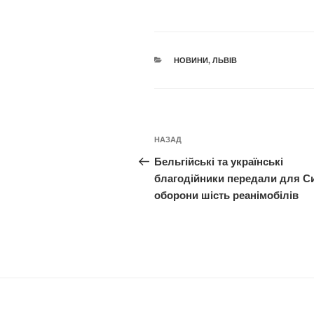
КАТЕГОРІЇ
НОВИНИ
,
ЛЬВІВ
Навігація
Попередній
НАЗАД
записів
запис:
Бельгійські та українські
благодійники передали для С
оборони шість реанімобілів