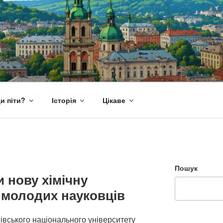
и піти?
Історія
Цікаве
Пошук
и нову хімічну
 молодих науковців
івського національного університету