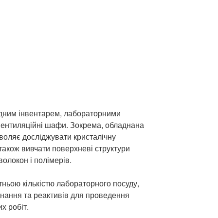
дним інвентарем, лабораторними
вентиляційні шафи. Зокрема, обладнана
воляє досліджувати кристалічну
а також вивчати поверхневі структури
волокон і полімерів.
тньою кількістю лабораторного посуду,
нання та реактивів для проведення
х робіт.