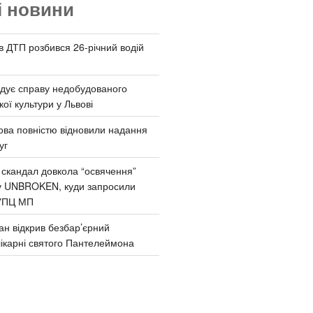
і новини
 в ДТП розбився 26-річний водій
дує справу недобудованого
ої культури у Львові
ва повністю відновили надання
уг
 скандал довкола “освячення”
у UNBROKEN, куди запросили
УПЦ МП
ан відкрив безбар’єрний
ікарні святого Пантелеймона