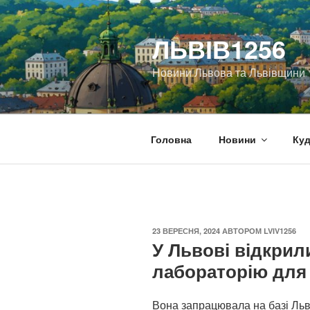
Перейти
до
ЛЬВІВ1256
вмісту
Новини Львова та Львівщини
Головна
Новини
Куд
ОПУБЛІКОВАНО
23 ВЕРЕСНЯ, 2024
АВТОРОМ
LVIV1256
У Львові відкрил
лабораторію для
Вона запрацювала на базі Льв