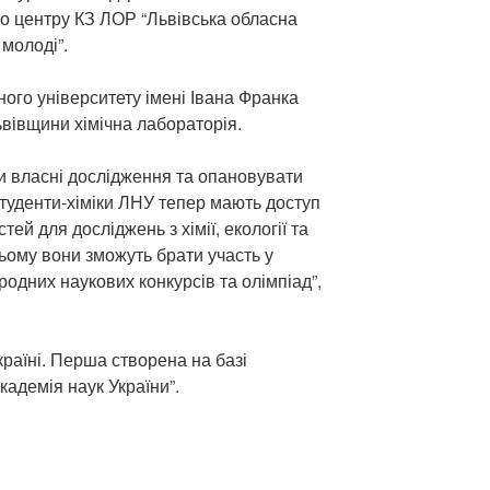
го центру КЗ ЛОР “Львівська обласна
 молоді”.
ного університету імені Івана Франка
вівщини хімічна лабораторія.
и власні дослідження та опановувати
 студенти-хіміки ЛНУ тепер мають доступ
ей для досліджень з хімії, екології та
ьому вони зможуть брати участь у
родних наукових конкурсів та олімпіад”,
країні. Перша створена на базі
адемія наук України”.