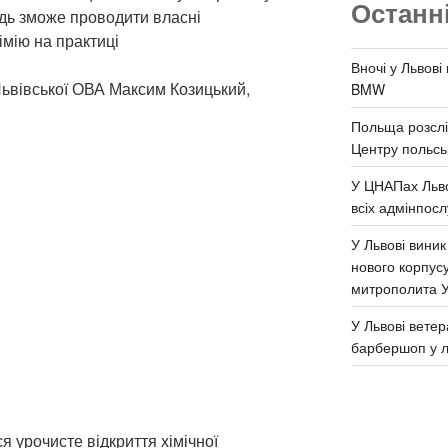
Останн
одь зможе проводити власні
імію на практиці
Вночі у Львові
ьвівської ОВА Максим Козицький,
BMW
Польща розслі
Центру польськ
У ЦНАПах Льво
всіх адмінпосл
У Львові виник
нового корпус
митрополита 
У Львові ветер
барбершоп у л
я урочисте відкриття хімічної