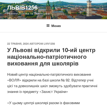
Перейти
ЛЬВІВ1256
до
Новини Львова та Львівщини
вмісту
Меню
ОПУБЛІКОВАНО
22 ТРАВНЯ, 2024
АВТОРОМ
LVIV1256
У Львові відкрили 10-ий центр
національно-патріотичного
виховання для школярів
Новий центр національно-патріотичного виховання
«ВОЛЯ» відкрили на базі школи № 92. Відтепер учні
цієї та довколишніх шкіл зможуть здобувати практичні
знання із предмету «Захист України»
«У цьому центрі школярі разом із фаховими