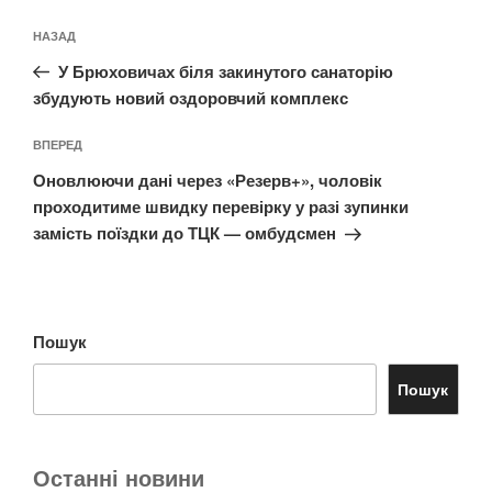
Навігація
Попередній
НАЗАД
записів
запис:
У Брюховичах біля закинутого санаторію
збудують новий оздоровчий комплекс
Наступний
ВПЕРЕД
запис
Оновлюючи дані через «Резерв+», чоловік
проходитиме швидку перевірку у разі зупинки
замість поїздки до ТЦК — омбудсмен
Пошук
Пошук
Останні новини