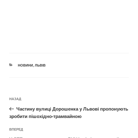
КАТЕГОРІЇ
НОВИНИ
,
ЛЬВІВ
Навігація
Попередній
НАЗАД
записів
запис:
Частину вулиці Дорошенка у Львові пропонують
зробити пішохідно-трамвайною
Наступний
ВПЕРЕД
запис