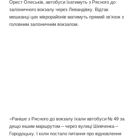
Орест Олеськів, автобуси їхатимуть з Рясного до
залізничного вокзалу через Левандівку. Відтак
мешканці цих мікрорайонів матимуть прямий зв’язок з
головним залізничним вокзалом.
«Раніше з Рясного до вокзалу їхали автобуси № 49 за
дещо іншим маршрутом – через вулиці Шевченка –
Городоцьку. І коли постало питання про відновлення