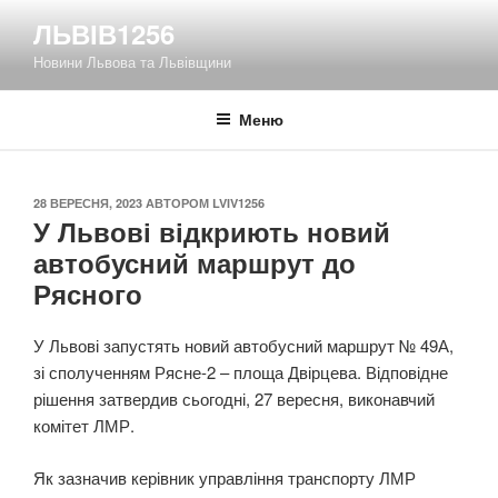
Перейти
ЛЬВІВ1256
до
Новини Львова та Львівщини
вмісту
Меню
ОПУБЛІКОВАНО
28 ВЕРЕСНЯ, 2023
АВТОРОМ
LVIV1256
У Львові відкриють новий
автобусний маршрут до
Рясного
У Львові запустять новий автобусний маршрут № 49А,
зі сполученням Рясне-2 – площа Двірцева. Відповідне
рішення затвердив сьогодні, 27 вересня, виконавчий
комітет ЛМР.
Як зазначив керівник управління транспорту ЛМР