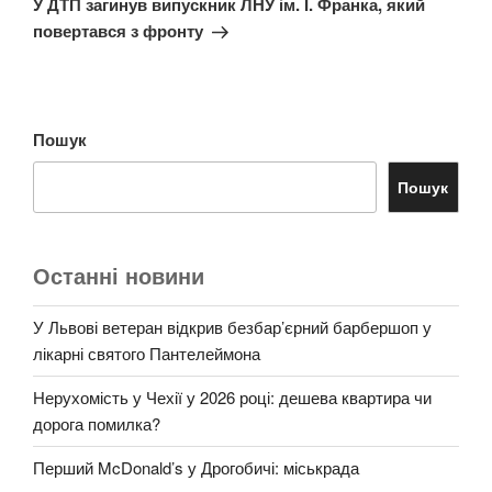
У ДТП загинув випускник ЛНУ ім. І. Франка, який
повертався з фронту
Пошук
Пошук
Останні новини
У Львові ветеран відкрив безбар’єрний барбершоп у
лікарні святого Пантелеймона
Нерухомість у Чехії у 2026 році: дешева квартира чи
дорога помилка?
Перший McDonald’s у Дрогобичі: міськрада