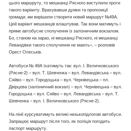
цього маршруту, то мешканці Рясного виступили проти
такого варіанту. Врахувавши думки та пропозиції
громади, ми вирішили створити новий маршрут №49А.
Цей варіант мешканців влаштував. Так вони матимуть і
пряме автобусне сполучення із залізничним вокзалом.
Бо, станом на зараз, ні мешканці Рясного, ні мешканці
Левандівки такого сполучення не мають», – розповів
Орест Олеськів.
Автобуси № 49А їхатимуть так: вул. І. Величковського
(Рясне-2) – вул. Т. Шевченка – вул. Левандівська – вул.
Сяйво – вул. Городоцька – вул. Чернівецька – пл.
Двірцева (залізничний вокзал) – вул. Чернівецька – вул.
Городоцька – вул. Сяйво – вул. Левандівська – вул. Т.
Шевченка – вул. І. Величковського (Рясне-2).
На лінії курсуватимуть великі низькопідлогові автобуси.
Запрацює маршрут після того, як поліція погодить
паспорт маршруту.