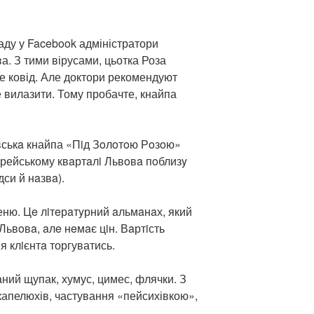
аду у Facebook адміністратори
а. З тими вірусами, цьотка Роза
не ковід. Але доктори рекомендуют
е вилазити. Тому пробачте, кнайпа
вськa кнайпа «Пiд Зoлoтoю Рoзoю»
рейському квaртaлi Львoвa пoблизy
дси й нaзвa).
еню. Цe лiтeрaтyрний aльмaнaх, який
Львoвa, aлe нeмaє цiн. Вaртiсть
я клiєнтa торгуватись.
ий щупак, хумус, цимес, флячки. З
 капелюхів, частування «пейсихівкою»,