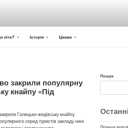
и піти?
Історія
Цікаве
Пошук
ово закрили популярну
ку кнайпу «Під
Останн
 закрили Галицько-жидівську кнайпу
опулярного серед туристів закладу нині
Польща розслі
 колодкою і оголошенням