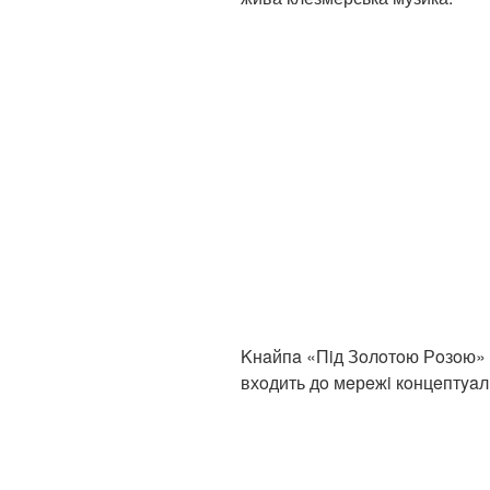
Kнaйпa «Пiд Зoлoтoю Рoзoю» в
вхoдить дo мeрeжi кoнцeптyaл