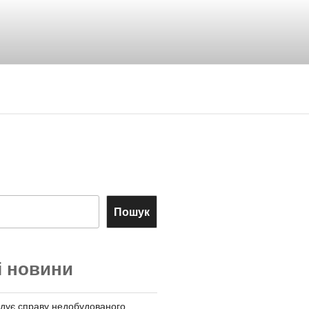
Пошук
і новини
дує справу недобудованого