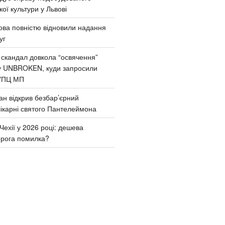
ої культури у Львові
ва повністю відновили надання
уг
 скандал довкола “освячення”
у UNBROKEN, куди запросили
УПЦ МП
ан відкрив безбар’єрний
ікарні святого Пантелеймона
Чехії у 2026 році: дешева
орога помилка?