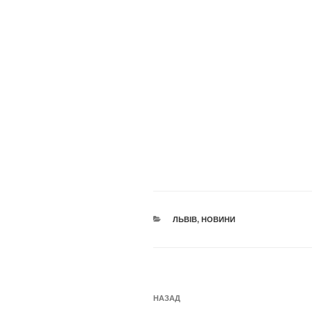
КАТЕГОРІЇ
ЛЬВІВ
,
НОВИНИ
Навігація
Попередній
НАЗАД