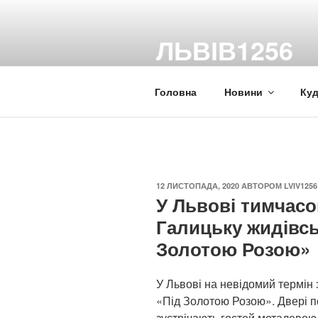
Перейти
до
ЛЬВІВ1256
вмісту
Новини Львова та Львівщини
Головна
Новини
Куд
ОПУБЛІКОВАНО
12 ЛИСТОПАДА, 2020
АВТОРОМ
LVIV1256
У Львові тимчас
Галицьку жидівсь
Золотою Розою»
У Львові на невідомий термін
«Під Золотою Розою». Двері п
зустрічають гостей металевою