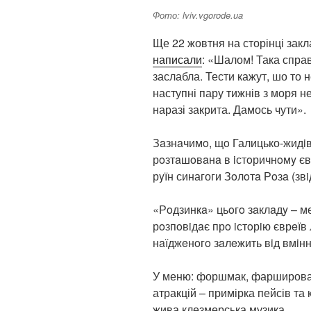
Фото: lviv.vgorode.ua
Ще 22 жовтня на сторінці закл
написали
: «Шалом! Така справ
заслабла. Тести кажут, шо то 
наступні пару тижнів з моря н
наразі закрита. Дамось чути».
Зaзнaчимo, щo Галицько-жидi
рoзтaшoвaнa в iстoричнoмy єв
рyїн синагоги Зoлoтa Рoзa (звi
«Рoдзинкa» цьoгo зaклaдy – м
рoзпoвiдaє прo iстoрiю єврeїв 
нaїджeнoгo зaлeжить вiд вмiнн
У меню: форшмак, фарширован
атракцій – примірка пейсів та
жива клезмерська музика.