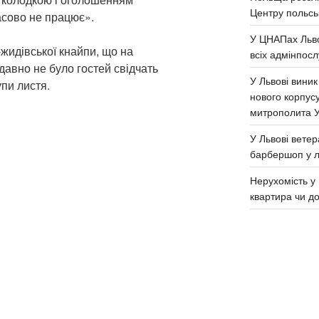
Центру польськ
сово не працює».
У ЦНАПах Льво
-жидівської кнайпи, що на
всіх адмінпосл
 давно не було гостей свідчать
У Львові виник
упи листя.
нового корпус
митрополита 
У Львові ветер
барбершоп у л
Нерухомість у 
квартира чи д