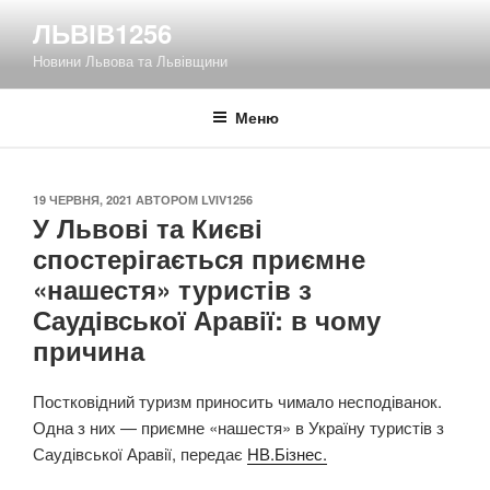
Перейти
ЛЬВІВ1256
до
Новини Львова та Львівщини
вмісту
Меню
ОПУБЛІКОВАНО
19 ЧЕРВНЯ, 2021
АВТОРОМ
LVIV1256
У Львові та Києві
спостерігається приємне
«нашестя» туристів з
Саудівської Аравії: в чому
причина
Постковідний туризм приносить чимало несподіванок.
Одна з них — приємне «нашестя» в Україну туристів з
Саудівської Аравії, передає
НВ.Бізнес.