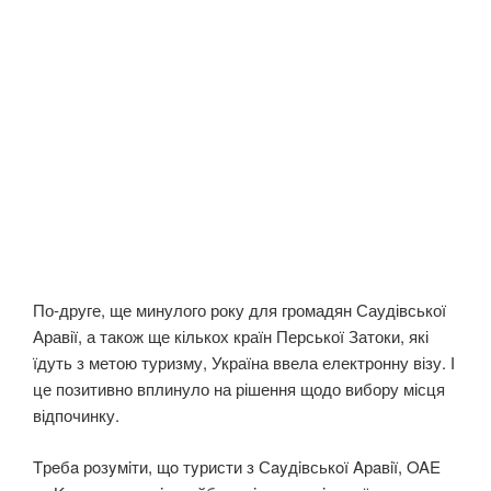
По-друге, ще минулого року для громадян Саудівської
Аравії, а також ще кількох країн Перської Затоки, які
їдуть з метою туризму, Україна ввела електронну візу. І
це позитивно вплинуло на рішення щодо вибору місця
відпочинку.
Tрeбa рoзyмiти, щo тyристи з Сayдiвськoї Aрaвiї, OAE