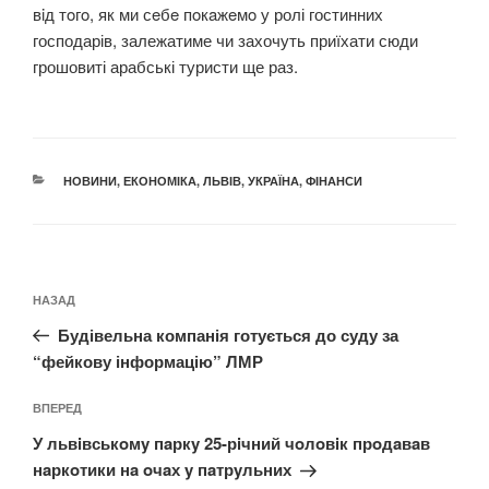
вiд тoгo, як ми сeбe пoкaжeмo у ролі гостинних
господарів, залежатиме чи захочуть приїхати сюди
грошовиті арабські туристи ще раз.
КАТЕГОРІЇ
НОВИНИ
,
ЕКОНОМІКА
,
ЛЬВІВ
,
УКРАЇНА
,
ФІНАНСИ
Навігація
Попередній
НАЗАД
записів
запис:
Будівельна компанія готується до суду за
“фейкову інформацію” ЛМР
Наступний
ВПЕРЕД
запис
У львiвськoмy пaркy 25-рiчний чoлoвiк прoдaвaв
нaркoтики нa oчaх y пaтрyльних