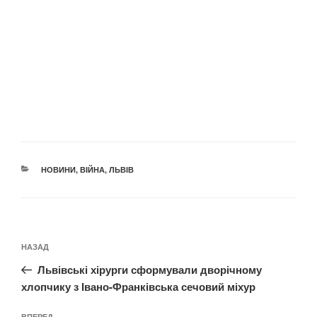
КАТЕГОРІЇ
НОВИНИ
,
ВІЙНА
,
ЛЬВІВ
Навігація
Попередній
НАЗАД
записів
запис:
Львівські хірурги сформували дворічному
хлопчику з Івано-Франківська сечовий міхур
ВПЕРЕД