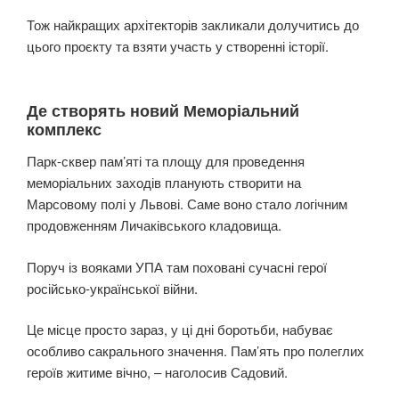
Тож найкращих архітекторів закликали долучитись до
цього проєкту та взяти участь у створенні історії.
Де створять новий Меморіальний
комплекс
Парк-сквер пам’яті та площу для проведення
меморіальних заходів планують створити на
Марсовому полі у Львові. Саме воно стало логічним
продовженням Личаківського кладовища.
Поруч із вояками УПА там поховані сучасні герої
російсько-української війни.
Це місце просто зараз, у ці дні боротьби, набуває
особливо сакрального значення. Пам’ять про полеглих
героїв житиме вічно, – наголосив Садовий.