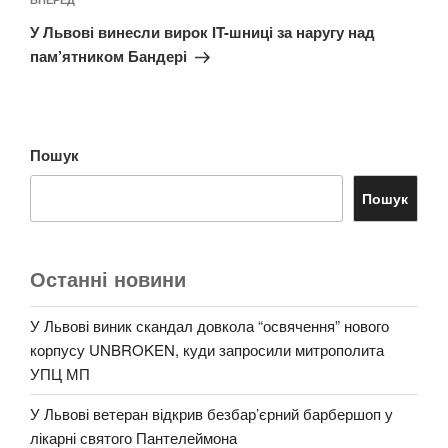
Наступний
запис
У Львові винесли вирок IT-шниці за наругу над
пам’ятником Бандері
Пошук
Пошук
Останні новини
У Львові виник скандал довкола “освячення” нового
корпусу UNBROKEN, куди запросили митрополита
УПЦ МП
У Львові ветеран відкрив безбар’єрний барбершоп у
лікарні святого Пантелеймона