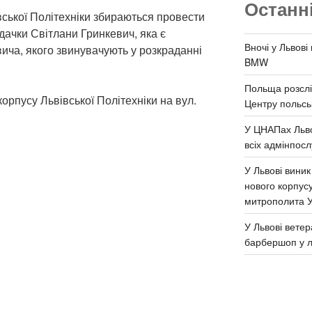
Останн
івської Політехніки збираються провести
дачки Світлани Гринкевич, яка є
Вночі у Львові
ича, якого звинувачують у розкраданні
BMW
Польща розслі
корпусу Львівської Політехніки на вул.
Центру польськ
У ЦНАПах Льво
всіх адмінпосл
У Львові виник
нового корпус
митрополита 
У Львові ветер
барбершоп у л