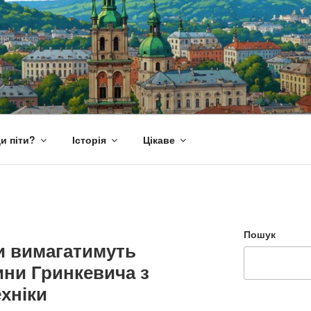
и піти?
Історія
Цікаве
Пошук
и вимагатимуть
ини Гринкевича з
ехніки