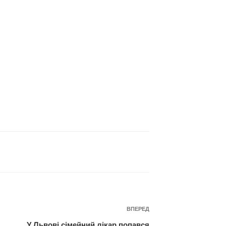
Наступний
ВПЕРЕД
запис
У Львові сімейний лікар попався