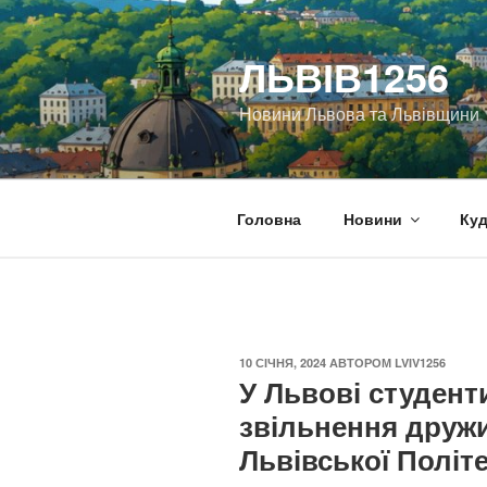
Перейти
до
ЛЬВІВ1256
вмісту
Новини Львова та Львівщини
Головна
Новини
Куд
ОПУБЛІКОВАНО
10 СІЧНЯ, 2024
АВТОРОМ
LVIV1256
У Львові студент
звільнення друж
Львівської Політ