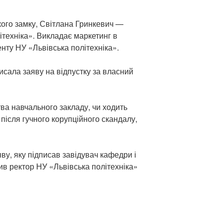
кого замку, Світлана Гринкевич —
ітехніка». Викладає маркетинг в
енту НУ «Львівська політехніка».
сала заяву на відпустку за власний
ва навчального закладу, чи ходить
після гучного корупційного скандалу,
яву, яку підписав завідувач кафедри і
ив ректор НУ «Львівська політехніка»