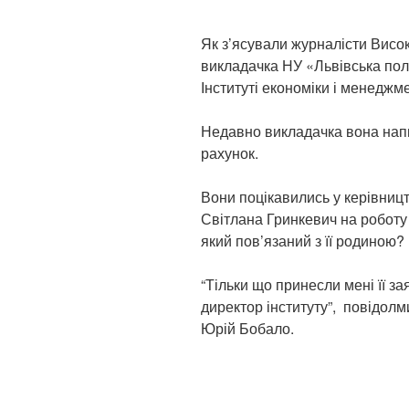
Як з’ясували журналісти Висо
викладачка НУ «Львівська пол
Інституті економіки і менеджм
Недавно викладачка вона напи
рахунок.
Вони поцікавились у керівницт
Світлана Гринкевич на роботу 
який пов’язаний з її родиною?
“Тільки що принесли мені її за
директор інституту”, повідолм
Юрій Бобало.