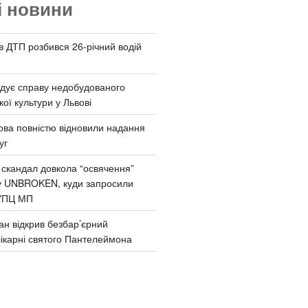
і новини
 в ДТП розбився 26-річний водій
дує справу недобудованого
ої культури у Львові
ва повністю відновили надання
уг
 скандал довкола “освячення”
у UNBROKEN, куди запросили
УПЦ МП
ан відкрив безбар’єрний
ікарні святого Пантелеймона