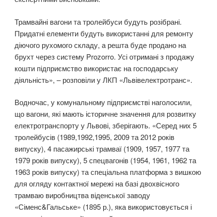
Трамвайні вагони та тролейбуси будуть розібрані.
Придатні елементи будуть використанні для ремонту
діючого рухомого складу, а решта буде продано на
брухт через систему Prozorro. Усі отримані з продажу
кошти підприємство використає на господарську
діяльність», – розповіли у ЛКП «Львівелектротранс».
Водночас, у комунальному підприємстві наголосили,
що вагони, які мають історичне значення для розвитку
електротранспорту у Львові, зберігають. «Серед них 5
тролейбусів (1989,1992,1995, 2009 та 2012 років
випуску), 4 пасажирські трамваї (1909, 1957, 1977 та
1979 років випуску), 5 спецвагонів (1954, 1961, 1962 та
1963 років випуску) та спеціальна платформа з вишкою
для огляду контактної мережі на базі двохвісного
трамваю виробництва віденської заводу
«Сіменс&Гальське» (1895 р.), яка використовується і