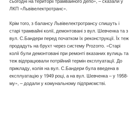
сьогодні на території трамвайного депо», – сказали у
ЛКП «Львівелектротранс».
Крім того, з балансу Львівелектротрансу спишуть і
старі трамвайні колії, демонтовані з вул. Шевченка та з
вул. С.Бандери перед початком їх реконструкції. Їх теж
продадуть на брухт через систему Prozorro. «Старі
колії були демонтовані при ремонті вказаних вулиць та
теж відпрацювали потрійний термін експлуатації. До
прикладу, колія на вул. С.Бандери була введена в
експлуатацію у 1949 році, а на вул. Шевченка – у 1958-
му», – додали у комунальному підприємстві.