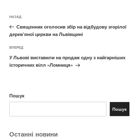
Навігація
Попередній
НАЗАД
записів
запис:
Священник оголосив збір на відбудову згорілої
дерев’яної церкви на Львівщині
Наступний
ВПЕРЕД
запис
У Львові виставили на продаж одну з найгарніших
історичних вілл «Ломниця»
Пошук
Пошук
Останні новини