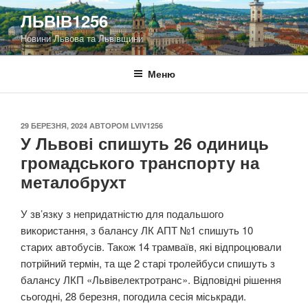
Перейти
ЛЬВІВ1256
до
Новини Львова та Львівщини
вмісту
Меню
ОПУБЛІКОВАНО
29 БЕРЕЗНЯ, 2024
АВТОРОМ
LVIV1256
У Львові спишуть 26 одиниць
громадського транспорту на
металобрухт
У зв’язку з непридатністю для подальшого
використання, з балансу ЛК АПТ №1 спишуть 10
старих автобусів. Також 14 трамваїв, які відпроцювали
потрійний термін, та ще 2 старі тролейбуси спишуть з
балансу ЛКП «Львівелектротранс». Відповідні рішення
сьогодні, 28 березня, погодила сесія міськради.