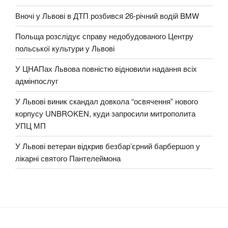
Вночі у Львові в ДТП розбився 26-річний водій BMW
Польща розслідує справу недобудованого Центру
польської культури у Львові
У ЦНАПах Львова повністю відновили надання всіх
адмінпослуг
У Львові виник скандал довкола “освячення” нового
корпусу UNBROKEN, куди запросили митрополита
УПЦ МП
У Львові ветеран відкрив безбар’єрний барбершоп у
лікарні святого Пантелеймона