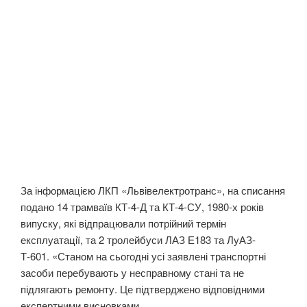
За інформацією ЛКП «Львівелектротранс», на списання
подано 14 трамваїв КТ-4-Д та КТ-4-СУ, 1980-х років
випуску, які відпрацювали потрійний термін
експлуатації, та 2 тролейбуси ЛАЗ Е183 та ЛуАЗ-
Т-601. «Станом на сьогодні усі заявлені транспортні
засоби перебувають у несправному стані та не
підлягають ремонту. Це підтверджено відповідними
експертними висновками.