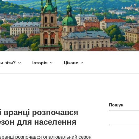
и піти?
Історія
Цікаве
Пошук
і вранці розпочався
зон для населення
і вранці розпочався опалювальний сезон