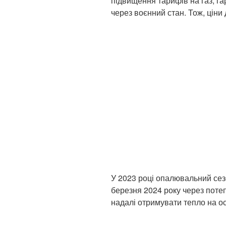
підвищення тарифів на газ, г
через воєнний стан. Тож, ціни
У 2023 році опалювальний сез
березня 2024 року через поте
надалі отримувати тепло на ос