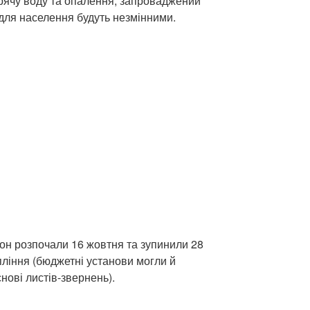
арячу воду та опалення, запроваджений
 для населення будуть незмінними.
он розпочали 16 жовтня та зупинили 28
пління (бюджетні установи могли й
нові листів-звернень).