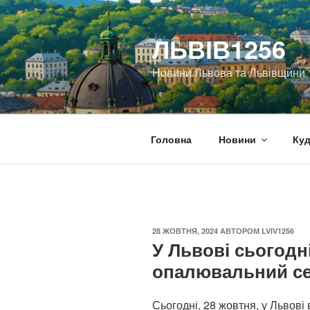
Перейти
до
ЛЬВІВ1256
вмісту
Новини Львова та Львівщини
Головна
Новини
Куд
ОПУБЛІКОВАНО
28 ЖОВТНЯ, 2024
АВТОРОМ
LVIV1256
У Львові сьогодн
опалювальний се
Сьогодні, 28 жовтня, у Львов