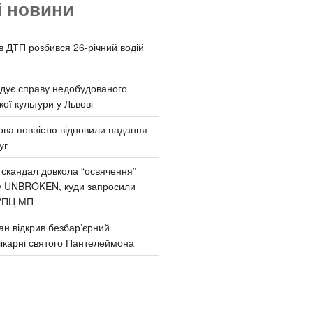
і новини
 в ДТП розбився 26-річний водій
дує справу недобудованого
ої культури у Львові
ва повністю відновили надання
уг
 скандал довкола “освячення”
у UNBROKEN, куди запросили
УПЦ МП
ан відкрив безбар’єрний
ікарні святого Пантелеймона