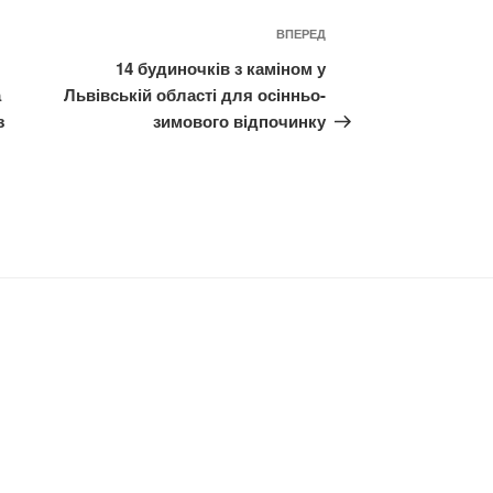
Наступний
ВПЕРЕД
запис
14 будиночків з каміном у
а
Львівській області для осінньо-
з
зимового відпочинку