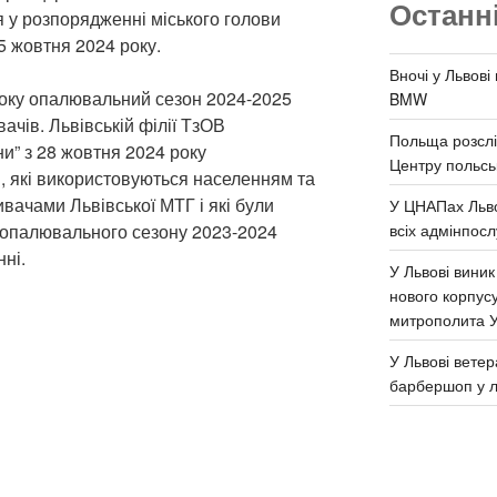
Останн
я у розпорядженні міського голови
5 жовтня 2024 року.
Вночі у Львові
року опалювальний сезон 2024-2025
BMW
вачів. Львівській філії ТзОВ
Польща розслі
ни” з 28 жовтня 2024 року
Центру польськ
, які використовуються населенням та
ачами Львівської МТГ і які були
У ЦНАПах Льво
всіх адмінпосл
 опалювального сезону 2023-2024
нні.
У Львові виник
нового корпус
митрополита 
У Львові ветер
барбершоп у л