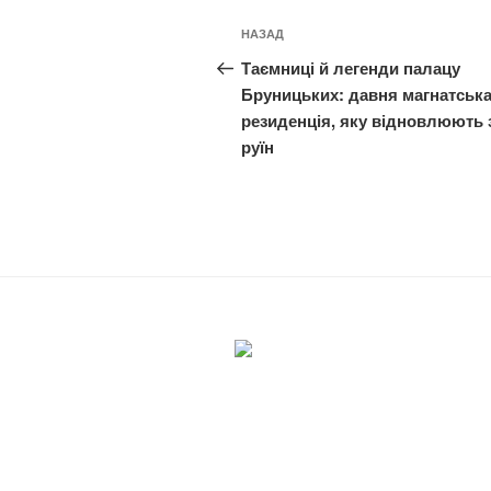
Навігація
Попередній
НАЗАД
записів
запис:
Таємниці й легенди палацу
Бруницьких: давня магнатськ
резиденція, яку відновлюють 
руїн